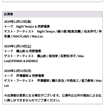
出演者
2024年12月13日(金)
トーク Night Tempo & 売野雅勇
ゲスト・アーティスト Night Tempo / 綾小路 翔(氣志團) / 松本伊代 / 早
見優 / FANCYLABO / Max Lux
2024年12月14日(土)
トーク 横山剣 & 売野雅勇
ゲスト・アーティスト 横山剣 / 南佳孝 / 荻野目洋子 / Max
Lux(OPENING & ENDING）
2024年12月15日(日)
トーク 芹澤廣明 & 売野雅勇
ゲスト・アーティスト 芹澤廣明 / 鶴久政治 / 中西圭三 / 星乃夢奈 / Max
Lux
※出演者は変更になる場合がございます。公演中止以外の理由による払
い戻しはできませんのでご了承ください。