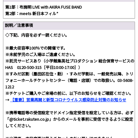
第1部：布施明 LIVE with AKIRA FUSE BAND
第2部：meets 新日本フィル*
説明／注意事項
◇下記、内容を必ず一読ください。
※最大収容率100％での開催です。
※未就学児のご入場はご遠慮ください。
※託児サービスあり（小学館集英社プロダクション 総合保育サービスの
HAS 0120-500-315［平日10:00-17:00］）
※すみだ区割（墨田区在住・勤）・すみだ学割は、一般発売以降、トリ
フォニーホールチケットセンター（電話・店頭）での取扱い。03-5608-
1212
※チケットご購入やご来場の前に、以下のお知らせをご確認ください。
→
【重要】営業再開と新型コロナウイルス感染防止対策のお知らせ
※携帯電話等の受信設定でドメイン指定受信を設定している方は、必ず
「@ticket.rakuten.co.jp」からのメールを事前に受信できるように設定
してください。