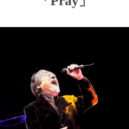
「Pray」