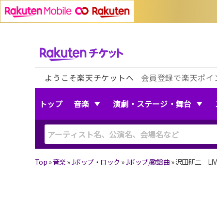
ようこそ楽天チケットへ
会員登録で楽天ポイ
トップ
音楽
演劇・ステージ・舞台
Top
»
音楽
»
Jポップ・ロック
»
Jポップ/歌謡曲
»
沢田研二 LIV