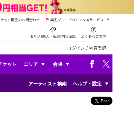
チケット販売のお問合わせ
楽天グループのエンタメサービス
チケット
楽天チケット
お申込(購入・抽選)内容確認
よくあるご質問
本/ゲーム/CD/DVD
ログイン
/
会員登録
楽天ブックス
電子書籍
楽天Kobo
チケット
エリア
会場
雑誌読み放題
楽天マガジン
アーティスト検索
ヘルプ・設定
音楽配信
楽天ミュージック
動画配信
楽天TV
動画配信ガイド
Rakuten PLAY
無料テレビ
Rチャンネル