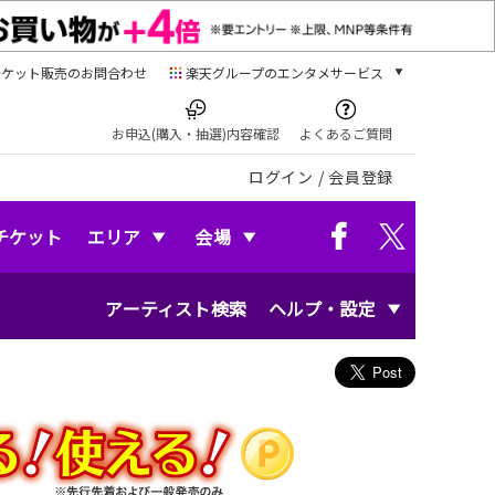
チケット販売のお問合わせ
楽天グループのエンタメサービス
チケット
楽天チケット
お申込(購入・抽選)内容確認
よくあるご質問
本/ゲーム/CD/DVD
ログイン
/
会員登録
楽天ブックス
電子書籍
楽天Kobo
チケット
エリア
会場
雑誌読み放題
楽天マガジン
アーティスト検索
ヘルプ・設定
音楽配信
楽天ミュージック
動画配信
楽天TV
動画配信ガイド
Rakuten PLAY
無料テレビ
Rチャンネル