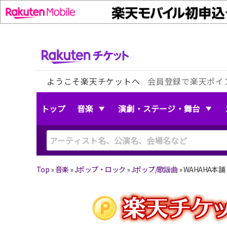
ようこそ楽天チケットへ
会員登録で楽天ポイ
トップ
音楽
演劇・ステージ・舞台
Top
»
音楽
»
Jポップ・ロック
»
Jポップ/歌謡曲
»
WAHAHA本舗