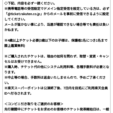
◇下記、内容を必ず一読ください。
※携帯電話等の受信設定でドメイン指定受信を設定している方は、必ず
「@ticket.rakuten.co.jp」からのメールを事前に受信できるように設定
してください。
メールが届かない事により、当選が確認できない場合等でも責任は負い
かねます。
※4歳以上チケット必要(3歳以下のお子様は、保護者1名につき1名まで
膝上鑑賞無料)
※ご購入されたチケットは、理由の如何を問わず、取替・変更・キャン
セルはお受けできません。
※購入時、チケット代の他にシステム利用料等、各種手数料が必要とな
ります。
※中止等の場合、手数料は返金いたしませんので、予めご了承くださ
い。
※楽天スーパーポイントは公演終了後、7日内を目処にご利用楽天会員
IDへ付与されます。
＜コンビニ引き取りをご選択のお客様＞
先行期間中にチケットをお求めのお客様のチケット発券開始日は、一般