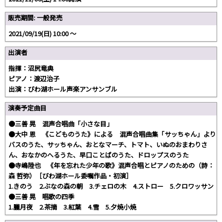
販売期間: 一般発売
2021/09/19(日) 10:00 〜
出演者
指揮：沼尻竜典
ピアノ：渡辺治子
出演：びわ湖ホール声楽アンサンブル
演奏予定曲目
●三善 晃 混声合唱曲「小さな目」
●大中 恩 《こどものうた》による 混声合唱曲集「サッちゃん」より
バスのうた、サッちゃん、おとなマーチ、トマト、いぬのおまわりさ
ん、おなかのへるうた、早口ことばのうた、ドロップスのうた
●寺嶋陸也 《年を忘れた少年の歌》混声合唱とピアノのための（詩：
森 哲弥）［びわ湖ホール委嘱作品・初演］
1.きのう 2.ぶなの森の朝 3.チェロの木 4.ストロー 5.クロワッサン
●三善 晃 唱歌の四季
1.朧月夜 2.茶摘 3.紅葉 4.雪 5.夕焼小焼