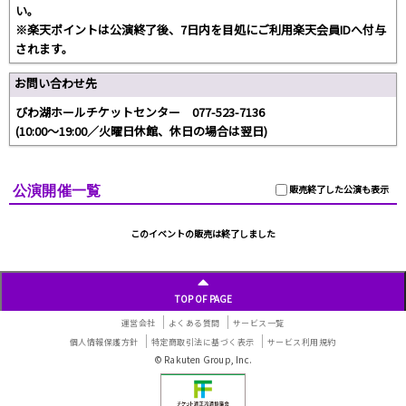
い。
※楽天ポイントは公演終了後、7日内を目処にご利用楽天会員IDへ付与
されます。
お問い合わせ先
びわ湖ホールチケットセンター 077-523-7136
(10:00～19:00／火曜日休館、休日の場合は翌日)
公演開催一覧
販売終了した公演も表示
このイベントの販売は終了しました
TOP OF PAGE
運営会社
よくある質問
サービス一覧
個人情報保護方針
特定商取引法に基づく表示
サービス利用規約
© Rakuten Group, Inc.