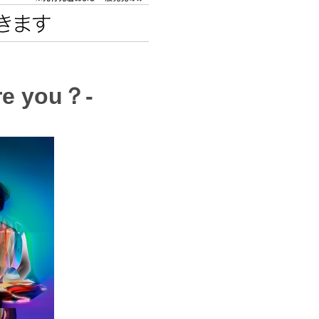
エンタメニュース
推し楽
re you？-