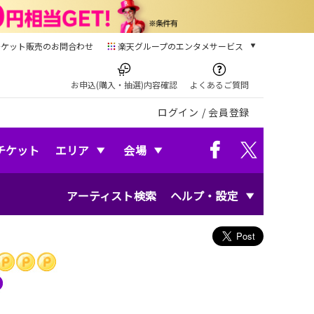
チケット販売のお問合わせ
楽天グループのエンタメサービス
チケット
楽天チケット
お申込(購入・抽選)内容確認
よくあるご質問
本/ゲーム/CD/DVD
ログイン
/
会員登録
楽天ブックス
電子書籍
楽天Kobo
チケット
エリア
会場
雑誌読み放題
楽天マガジン
アーティスト検索
ヘルプ・設定
音楽配信
楽天ミュージック
動画配信
楽天TV
動画配信ガイド
Rakuten PLAY
無料テレビ
Rチャンネル