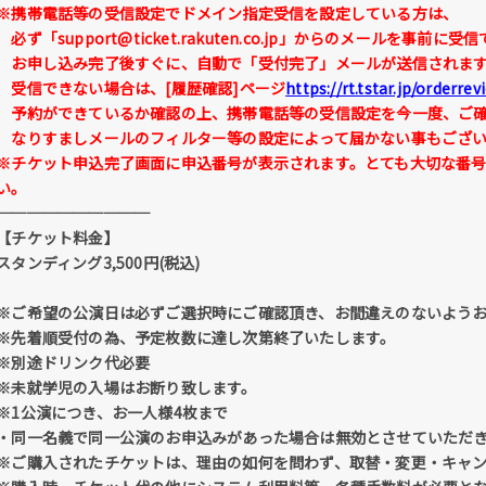
※携帯電話等の受信設定でドメイン指定受信を設定している方は、
必ず
「support@ticket.rakuten.co.jp」
からのメールを事前に受信
お申し込み完了後すぐに、自動で「受付完了」メールが送信されま
受信できない場合は、[履歴確認]ページ
https://rt.tstar.jp/orderrev
予約ができているか確認の上、携帯電話等の受信設定を今一度、ご確
なりすましメールのフィルター等の設定によって届かない事もござい
※
チケット申込完了画面に申込番号が表示されます。とても大切な番
い。
──────────
【チケット料金】
スタンディング3,500円(税込)
※ご希望の公演日は必ずご選択時にご確認頂き、お間違えのないよう
※先着順受付の為、予定枚数に達し次第終了いたします。
※別途ドリンク代必要
※未就学児の入場はお断り致します。
※1公演につき、お一人様4枚まで
・同一名義で同一公演のお申込みがあった場合は無効とさせていただ
※ご購入されたチケットは、理由の如何を問わず、取替・変更・キャ