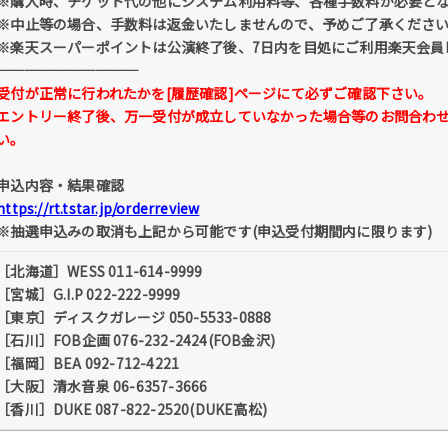
※購入時、チケット代の他にシステム利用料等、各種手数料が必要と
※中止等の場合、手数料は返金いたしませんので、予めご了承くださ
※楽天スーパーポイントは公演終了後、7日内を目処にご利用楽天会員
──────────
受付が正常に行われたかを[履歴確認]ページにて必ずご確認下さい。
エントリー終了後、万一受付が成立していなかった場合等のお問合わ
い。
申込内容・結果確認
https://rt.tstar.jp/orderreview
※抽選申込みの取消も上記から可能です(申込受付期間内に限ります)
［北海道］WESS 011-614-9999
［宮城］G.I.P 022-222-9999
［東京］ディスクガレージ 050-5533-0888
［石川］FOB企画 076-232-2424(FOB金沢)
［福岡］BEA 092-712-4221
［大阪］清水音泉 06-6357-3666
［香川］DUKE 087-822-2520(DUKE高松)