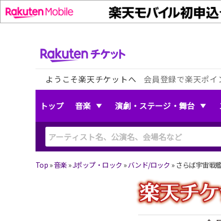
ようこそ楽天チケットへ
会員登録で楽天ポイ
トップ
音楽
演劇・ステージ・舞台
Top
»
音楽
»
Jポップ・ロック
»
バンド/ロック
»
さらば宇宙戦艦