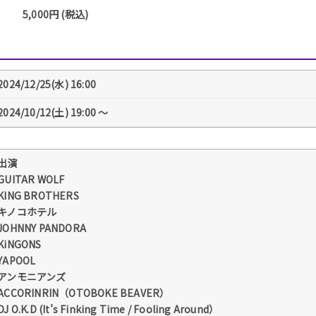
5,000円 (税込)
2024/12/25(水) 16:00
2024/10/12(土) 19:00 〜
出演
GUITAR WOLF
KING BROTHERS
キノコホテル
JOHNNY PANDORA
KiNGONS
YAPOOL
アンモニアンズ
ACCORINRIN（OTOBOKE BEAVER）
DJ O.K.D (It’s Finking Time / Fooling Around）