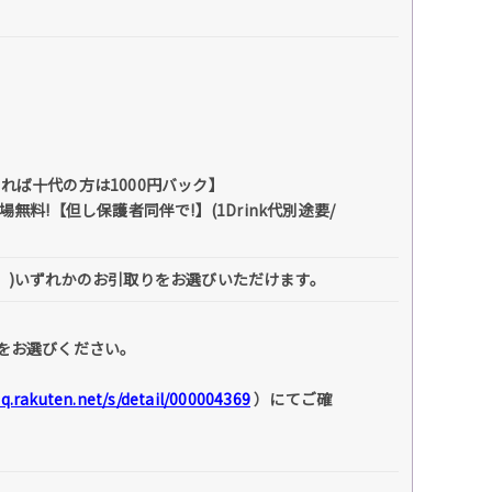
ば十代の方は1000円バック】
料!【但し保護者同伴で!】(1Drink代別途要/
】)いずれかのお引取りをお選びいただけます。
をお選びください。
faq.rakuten.net/s/detail/000004369
）にてご確