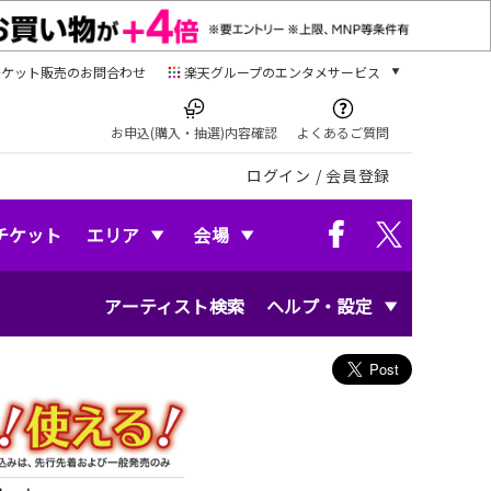
チケット販売のお問合わせ
楽天グループのエンタメサービス
チケット
楽天チケット
お申込(購入・抽選)内容確認
よくあるご質問
本/ゲーム/CD/DVD
ログイン
/
会員登録
楽天ブックス
電子書籍
楽天Kobo
チケット
エリア
会場
雑誌読み放題
楽天マガジン
アーティスト検索
ヘルプ・設定
音楽配信
楽天ミュージック
動画配信
楽天TV
動画配信ガイド
Rakuten PLAY
無料テレビ
Rチャンネル