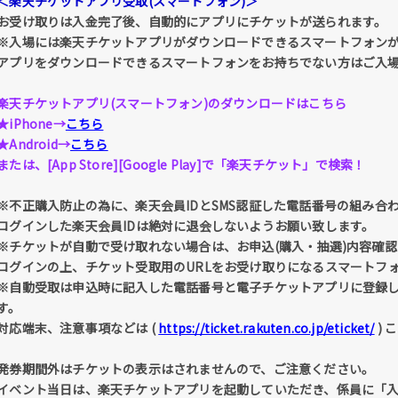
＜楽天チケットアプリ受取(スマートフォン)＞
お受け取りは入金完了後、自動的にアプリにチケットが送られます。
※入場には楽天チケットアプリがダウンロードできるスマートフォン
アプリをダウンロードできるスマートフォンをお持ちでない方はご入
楽天チケットアプリ(スマートフォン)のダウンロードはこちら
★iPhone→
こちら
★Android→
こちら
または、[App Store][Google Play]で「楽天チケット」で検索！
※不正購入防止の為に、楽天会員IDとSMS認証した電話番号の組み合
ログインした楽天会員IDは絶対に退会しないようお願い致します。
※チケットが自動で受け取れない場合は、お申込(購入・抽選)内容確認 
ログインの上、チケット受取用のURLをお受け取りになるスマートフ
※自動受取は申込時に記入した電話番号と電子チケットアプリに登録
す。
対応端末、注意事項などは (
https://ticket.rakuten.co.jp/eticket/
) 
発券期間外はチケットの表示はされませんので、ご注意ください。
イベント当日は、楽天チケットアプリを起動していただき、係員に「