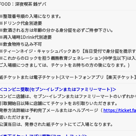
FOOD：深夜喫茶 銭ゲバ
※整理番号順の入場になります。
※ドリンク代金別途要
※飲酒される方は年齢の分かる身分証を必ずご持参下さい。
※再入場時1Drink代別途要
※飲食物持ち込み不可
※ティーンネイジ・キャッシュバックあり【当日受付で身分証を提示すれ
※これからのロックを担う義務教育ジェネレーション(中学生以下)は入場無
ご入場順につきましては、チケットをお持ちの方の後になります。)
紙チケットまたは電子チケット(スマートフォンアプリ【楽天チケット
＜コンビニ受取(セブンｰイレブンまたはファミリーマート)＞
コンビニ店舗は、セブンｰイレブンまたはファミリーマートのいずれか
引取開始日以降に店舗にてチケットをお引取りいただきます。
発券方法詳細は予約完了メールまたはヘルプページ（
https://ticket.
認いただけます。
公演当日は、発券された紙チケットにてご入場となります。