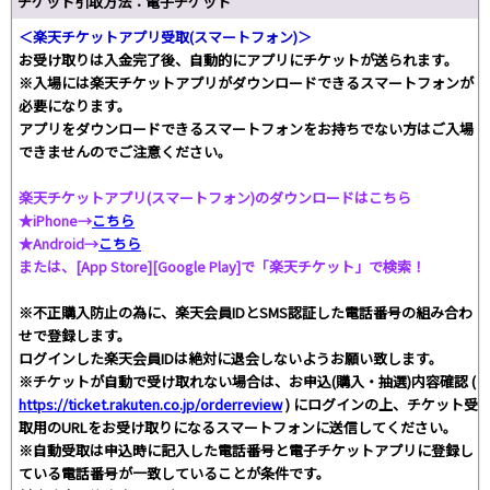
チケット引取方法：電子チケット
＜楽天チケットアプリ受取(スマートフォン)＞
お受け取りは入金完了後、自動的にアプリにチケットが送られます。
※入場には楽天チケットアプリがダウンロードできるスマートフォンが
必要になります。
アプリをダウンロードできるスマートフォンをお持ちでない方はご入場
できませんのでご注意ください。
楽天チケットアプリ(スマートフォン)のダウンロードはこちら
★iPhone→
こちら
★Android→
こちら
または、[App Store][Google Play]で「楽天チケット」で検索！
※不正購入防止の為に、楽天会員IDとSMS認証した電話番号の組み合わ
せで登録します。
ログインした楽天会員IDは絶対に退会しないようお願い致します。
※チケットが自動で受け取れない場合は、お申込(購入・抽選)内容確認 (
https://ticket.rakuten.co.jp/orderreview
) にログインの上、チケット受
取用のURLをお受け取りになるスマートフォンに送信してください。
※自動受取は申込時に記入した電話番号と電子チケットアプリに登録し
ている電話番号が一致していることが条件です。