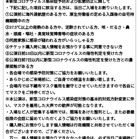
★新型コロナウィルス感染症予防および拡散防止に関して
・下記に記した項目に該当する方は、当日ご入場をお断りいたします。
①公演前に海外渡航歴のある方で、厚生労働省の定める入国後の自宅待
機期間中の方
②37.5℃以上の発熱のある方や、泥酔されている方、咳・だるさ・鼻
水・頭痛・嘔吐・臭覚味覚障害等の症状のある方
③同居家族に感染が疑われる方がいらっしゃる方
④チケット購入時に個人情報をお預かりする事に同意できない方
⑤公演日前10日以内に新型コロナウイルスの陽性判定を受けた方
⑥公演日前7日以内に新型コロナウイルスの陽性判定を受けた方との濃
厚接触がある方
・各会場での感染予防対策にご協力をお願いいたします。
・あらかじめご来場前に、ご自身での検温をお願い致します。
・会場内では不織布マスク着用を厳守とさせていただきますので各自に
てマスクをご持参ください。
※本公演は、新型コロナウイルス感染症対策の基本的対処方針変更に伴
い、マスクを着用した大声での歓声が可能となります。
・入場など人が密集する場所では、間隔をあけた整列とし、また必要最
低限の会話に留めていただくようご協力をお願いいたします。
・購入時にお預かりします個人情報は行政機関と共有させていただく場
合がございますので、ご了承ください。
万一、個人情報をお預かりできなかった場合は、必ず当日ご来場時に