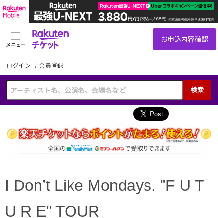
メニュー
ログイン
/
会員登録
検索
I Don’t Like Mondays. "F U T
U R E" TOUR