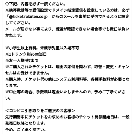
◇下記、内容を必ず一読ください。
※携帯電話等の受信設定でドメイン指定受信を設定している方は、必ず
「@ticket.rakuten.co.jp」からのメールを事前に受信できるように設定
してください。
メールが届かない事により、当選が確認できない場合等でも責任は負い
かねます。
※小学生以上有料。未就学児童は入場不可
※1ドリンク別¥500当日
※お一人様4枚まで
※ご購入されたチケットは、理由の如何を問わず、取替・変更・キャン
セルはお受けできません。
※購入時、チケット代の他にシステム利用料等、各種手数料が必要とな
ります。
※中止等の場合、手数料は返金いたしませんので、予めご了承くださ
い。
＜コンビニ引き取りをご選択のお客様＞
先行期間中にチケットをお求めのお客様のチケット発券開始日は、一般
発売日以降となります。
予め、ご了承ください。