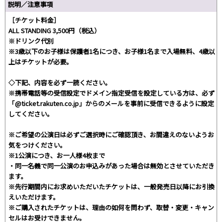
説明／注意事項
［チケット料金］
ALL STANDING 3,500円（税込）
※ドリンク代別
※3歳以下のお子様は保護者1名につき、お子様1名まで入場無料、4歳以
上はチケットが必要。
◇下記、内容を必ず一読ください。
※携帯電話等の受信設定でドメイン指定受信を設定している方は、必ず
「@ticket.rakuten.co.jp」からのメールを事前に受信できるように設定
してください。
※ご希望の公演日は必ずご選択時にご確認頂き、お間違えのないようお
気をつけください。
※1公演につき、お一人様4枚まで
・同一名義で同一公演のお申込みがあった場合は無効とさせていただき
ます。
※先行期間内にお求めいただいたチケットは、一般発売日以降にお引換
えいただけます。
※ご購入されたチケットは、理由の如何を問わず、取替・変更・キャン
セルはお受けできません。