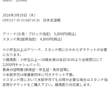
Guest：SLANG
2016年3月10日（木）
日本武道館
OPEN17:30 START18:3
0
アリーナ(立見・ブロック指定) 5,800円(税込)
スタンド席(座席指定) 4,800円(税込)
※小学生以上はアリーナ、スタンド席にかかわらずチケットが必要
になります。
※餓鬼割：小学生以上～18歳未満は当日16:00より会場窓口にて
2,000円キャシュバック。
要身分証明書(保険証・学生証・免許証等)。
※未就学児は保護者同伴に付きチケット不要。
※スタンド席において未就学児でもお席が必要な場合はスタンド指
定席のチケットをご購入下さい。餓鬼割り対応致します。