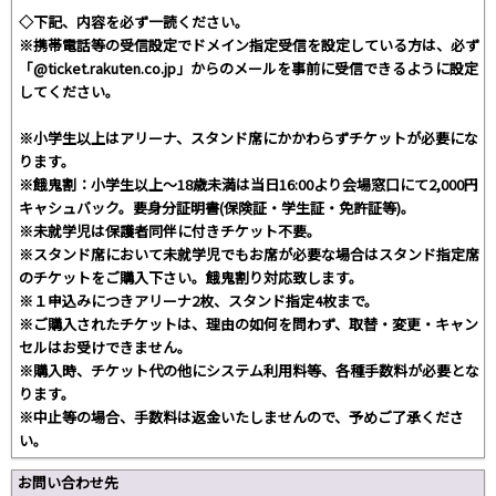
◇下記、内容を必ず一読ください。
※携帯電話等の受信設定でドメイン指定受信を設定している方は、必ず
「@ticket.rakuten.co.jp」からのメールを事前に受信できるように設定
してください。
※小学生以上はアリーナ、スタンド席にかかわらずチケットが必要にな
ります。
※餓鬼割：小学生以上～18歳未満は当日16:00より会場窓口にて2,000円
キャシュバック。要身分証明書(保険証・学生証・免許証等)。
※未就学児は保護者同伴に付きチケット不要。
※スタンド席において未就学児でもお席が必要な場合はスタンド指定席
のチケットをご購入下さい。餓鬼割り対応致します。
※１申込みにつきアリーナ2枚、スタンド指定4枚まで。
※ご購入されたチケットは、理由の如何を問わず、取替・変更・キャン
セルはお受けできません。
※購入時、チケット代の他にシステム利用料等、各種手数料が必要とな
ります。
※中止等の場合、手数料は返金いたしませんので、予めご了承くださ
い。
お問い合わせ先