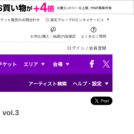
チケット販売のお問合わせ
楽天グループのエンタメサービス
チケット
楽天チケット
お申込(購入・抽選)内容確認
よくあるご質問
本/ゲーム/CD/DVD
ログイン
/
会員登録
楽天ブックス
電子書籍
楽天Kobo
チケット
エリア
会場
雑誌読み放題
楽天マガジン
アーティスト検索
ヘルプ・設定
音楽配信
楽天ミュージック
動画配信
楽天TV
ol.3
動画配信ガイド
Rakuten PLAY
無料テレビ
Rチャンネル