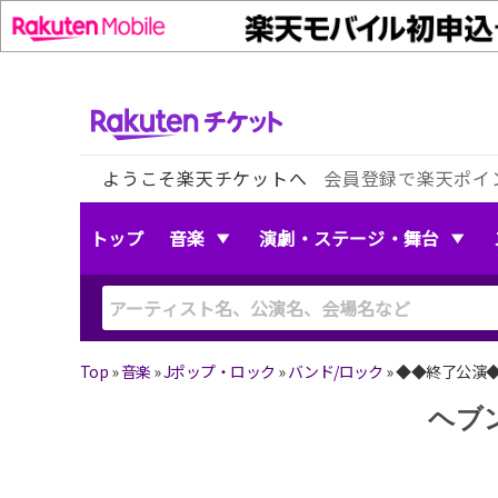
ようこそ楽天チケットへ
会員登録で楽天ポイ
トップ
音楽
演劇・ステージ・舞台
Top
»
音楽
»
Jポップ・ロック
»
バンド/ロック
»
◆◆終了公演◆◆ヘ
ヘブン