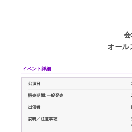
会
オール
イベント詳細
公演日
販売期間: 一般発売
出演者
説明／注意事項