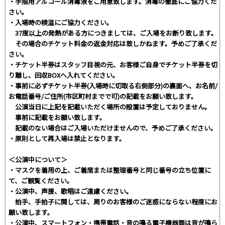
・手指用アルコール消毒液をご用意致します。消毒の徹底にご協力くだ
さい。
・入場時の検温にご協力ください。
37度以上の発熱がある方につきましては、ご入場をお断り致します。
その場合のチケット料金の返金対応は致しかねます。予めご了承くだ
さい。
・チケット半券はスタッフ目視の元、お客様ご自身でチケット半券を切
り離し、回収BOXへ入れてください。
・事前に必ずチケット半券(入場時に切取る右側部分)の裏面へ、お名前/
お電話番号/ご住所(市区町村までで可)の記載をお願い致します。
公演当日に上記を記載いただく場所の設置は予定しておりません。
事前に記載をお願い致します。
記載のない場合はご入場いただけませんので、予めご了承ください。
・原則として再入場は禁止となります。
＜公演中について＞
・マスクを着用の上、ご着席または整理番号と同じ番号の立ち位置に
て、ご観覧ください。
・公演中、声援、歌唱はご遠慮ください。
拍手、手拍子に関しては、周りのお客様のご迷惑にならない程度にお
願い致します。
・公演中、スマートフォン・携帯電話・音の鳴る電子機器類は音が鳴ら