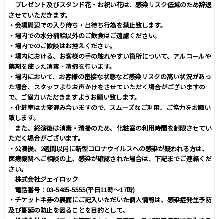
プレゼント及びスタンド花・お祝い花は、感染リスク低減のため辞退
させていただきます。
・会場周辺での入り待ち・出待ち行為を禁止致します。
・場内での水分補給以外のご飲食はご遠慮ください。
・場内でのご歓談はお控えください。
・場内における、お客様の手の触れやすい箇所について、アルコールや
薬剤を使った消毒・清掃を行います。
・場内において、お客様の密接な状態など感染リスクの高い状況があっ
た場合、スタッフよりお声かけをさせていただく場合がございますの
で、ご協力いただきますようお願い致します。
・化粧室は大変混み合いますので、スムーズなご利用、ご協力をお願い
致します。
また、終演後は消毒・清掃のため、化粧室の利用時間を制限させてい
ただく場合がございます。
・公演後、2週間以内に新型コロナウイルスへの感染が疑われる方は、
医療機関へご相談の上、感染が確認された場合は、下記までご連絡くだ
さい。
株式会社ジェイロック
電話番号：03-5485-5555(平日11時～17時)
・チケット半券の裏面にご記入いただいた個人情報は、感染症発生予防
及び蔓延の防止を図ることを目的として、