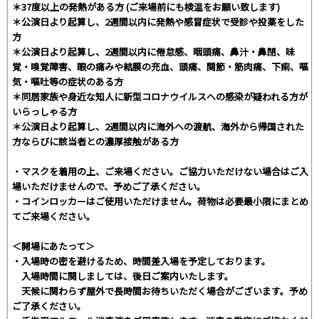
＊37度以上の発熱がある方 (ご来場前にも検温をお願い致します)
＊公演日より起算し、2週間以内に発熱や感冒症状で受診や投薬をした
方
＊公演日より起算し、2週間以内に倦怠感、咽頭痛、鼻汁・鼻閉、味
覚・嗅覚障害、眼の痛みや結膜の充血、頭痛、関節・筋肉痛、下痢、嘔
気・嘔吐等の症状のある方
＊同居家族や身近な知人に新型コロナウイルスへの感染が疑われる方が
いらっしゃる方
＊公演日より起算し、2週間以内に海外への渡航、海外から帰国された
方ならびに該当者との濃厚接触がある方
・マスクを着用の上、ご来場ください。ご協力いただけない場合はご入
場いただけませんので、予めご了承ください。
・コインロッカーはご使用いただけません。荷物は必要最小限にまとめ
てご来場ください。
＜開場にあたって＞
・⼊場時の密を避けるため、時間差入場を予定しております。
入場時間に関しましては、後日ご案内いたします。
天候に関わらず屋外で長時間お待ちいただく場合がございます。予め
ご了承ください。