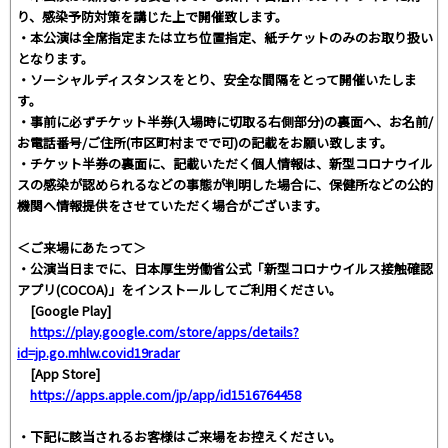
り、感染予防対策を講じた上で開催致します。
・本公演は全席指定または立ち位置指定、紙チケットのみのお取り扱い
となります。
・ソーシャルディスタンスをとり、安全な間隔をとって開催いたしま
す。
・事前に必ずチケット半券(入場時に切取る右側部分)の裏面へ、お名前/
お電話番号/ご住所(市区町村までで可)の記載をお願い致します。
・チケット半券の裏面に、記載いただく個人情報は、新型コロナウイル
スの感染が認められるなどの事態が判明した場合に、保健所などの公的
機関へ情報提供をさせていただく場合がございます。
＜ご来場にあたって＞
・公演当日までに、日本厚生労働省公式「新型コロナウイルス接触確認
アプリ(COCOA)」をインストールしてご利用ください。
[Google Play]
https://play.google.com/store/apps/details?
id=jp.go.mhlw.covid19radar
[App Store]
https://apps.apple.com/jp/app/id1516764458
・下記に該当されるお客様はご来場をお控えください。