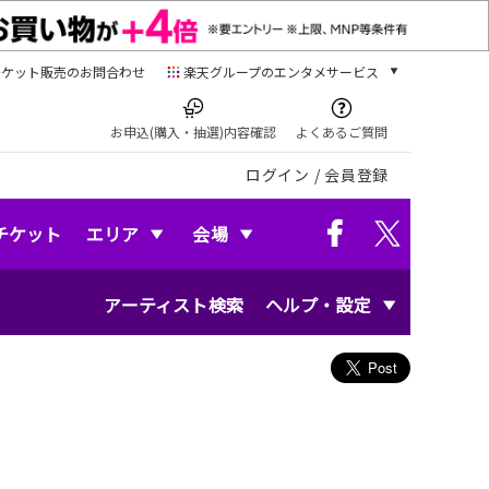
チケット販売のお問合わせ
楽天グループのエンタメサービス
チケット
楽天チケット
お申込(購入・抽選)内容確認
よくあるご質問
本/ゲーム/CD/DVD
ログイン
/
会員登録
楽天ブックス
電子書籍
楽天Kobo
チケット
エリア
会場
雑誌読み放題
楽天マガジン
アーティスト検索
ヘルプ・設定
音楽配信
楽天ミュージック
動画配信
楽天TV
動画配信ガイド
Rakuten PLAY
無料テレビ
Rチャンネル