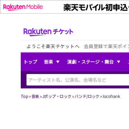
ようこそ楽天チケットへ
会員登録で楽天ポイ
トップ
音楽
演劇・ステージ・舞台
Top
»
音楽
»
Jポップ・ロック
»
バンド/ロック
»
locofrank