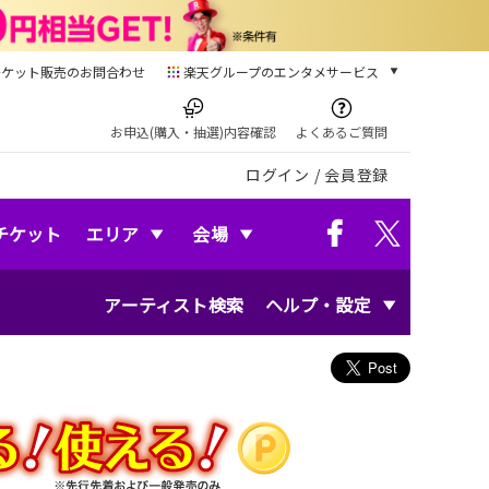
チケット販売のお問合わせ
楽天グループのエンタメサービス
チケット
楽天チケット
お申込(購入・抽選)内容確認
よくあるご質問
本/ゲーム/CD/DVD
ログイン
/
会員登録
楽天ブックス
電子書籍
楽天Kobo
チケット
エリア
会場
雑誌読み放題
楽天マガジン
アーティスト検索
ヘルプ・設定
音楽配信
楽天ミュージック
動画配信
楽天TV
動画配信ガイド
Rakuten PLAY
無料テレビ
Rチャンネル