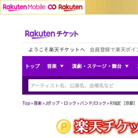
ようこそ楽天チケットへ
会員登録で楽天ポイ
トップ
音楽
演劇・ステージ・舞台
Top
»
音楽
»
Jポップ・ロック
»
バンド/ロック
»
R指定［京都］