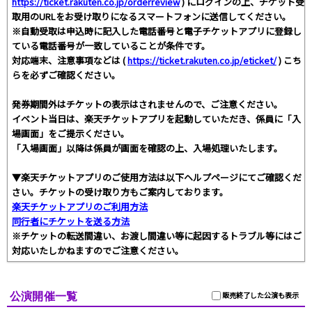
https://ticket.rakuten.co.jp/orderreview
) にログインの上、チケット受
取用のURLをお受け取りになるスマートフォンに送信してください。
※自動受取は申込時に記入した電話番号と電子チケットアプリに登録し
ている電話番号が一致していることが条件です。
対応端末、注意事項などは (
https://ticket.rakuten.co.jp/eticket/
) こち
らを必ずご確認ください。
発券期間外はチケットの表示はされませんので、ご注意ください。
イベント当日は、楽天チケットアプリを起動していただき、係員に「入
場画面」をご提示ください。
「入場画面」以降は係員が画面を確認の上、入場処理いたします。
▼楽天チケットアプリのご使用方法は以下ヘルプページにてご確認くだ
さい。チケットの受け取り方もご案内しております。
楽天チケットアプリのご利用方法
同行者にチケットを送る方法
※チケットの転送間違い、お渡し間違い等に起因するトラブル等にはご
対応いたしかねますのでご注意ください。
公演開催一覧
販売終了した公演も表示