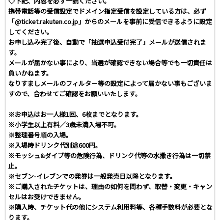
◇下記、内容を必ず一読ください。
携帯電話等の受信設定でドメイン指定受信を設定している方は、必ず
「@ticket.rakuten.co.jp」からのメールを事前に受信できるように設定
してください。
お申し込み完了後、自動で「抽選申込受付完了」メールが送信されま
す。
メールが届かない事により、当選が確認できない場合等でも一切責任は
負いかねます。
なりすましメールのフィルター等の設定によって届かない事もございま
すので、合わせてご確認をお願いいたします。
※お申込はお一人様1回、6枚までとなります。
※小学生以上有料／3歳未満入場不可。
※整理番号順の入場。
※入場時ドリンク代別途600円。
※モッシュ&ダイブ等の危険行為、ドリンク代等の水撒き行為は一切禁
止。
※セブン-イレブンでの発券は一般発売日以降となります。
※ご購入されたチケットは、理由の如何を問わず、取替・変更・キャン
セルはお受けできません。
※購入時、チケット代の他にシステム利用料等、各種手数料が必要とな
ります。