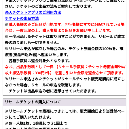
▼楽天チケットアプリのご使用方法は以下ヘルプページにてご確認くだ
さい。チケットのご出品方法もご案内しております。
楽天チケットアプリのご利用方法
チケットの出品方法
※
購入者様のみご出品が可能です。同行者様にすでに分配されている場
合は、一度回収の上、購入者様より出品をお願い申し上げます。
※一度出品したチケットは取り消すことができません。リセールが成立
後の取り消しも一切できません。
※リセール申込が成立した場合のみ、チケット券面金額の100%を、譲
渡者(出品申込み者)へ返金いたします。
各種手数料は返金対象外となります。
なお、出品手数料として一律 【リセール手数料：チケット券面金額5%/
枚＋振込手数料：330円/件】 を差し引いた金額を返金させて頂きます。
※リセール申込されたチケットがリセールチケット販売期間内に成立し
なかった場合、リセールの申込を取消します。
チケットは出品申込み者に返却させていただきます。
リセールチケットの購入について
※リセールチケットの販売につきましては、販売開始日より当受付ペー
ジにてご購入いただけます。
※お一人様1枚、1会員につき1回まで