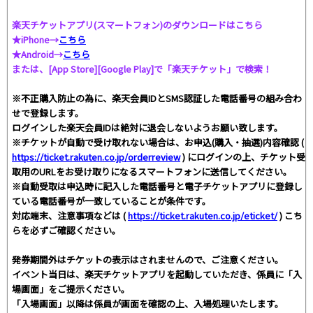
楽天チケットアプリ(スマートフォン)のダウンロードはこちら
★iPhone→
こちら
★Android→
こちら
または、[App Store][Google Play]で「楽天チケット」で検索！
※不正購入防止の為に、楽天会員IDとSMS認証した電話番号の組み合わ
せで登録します。
ログインした楽天会員IDは絶対に退会しないようお願い致します。
※チケットが自動で受け取れない場合は、お申込(購入・抽選)内容確認 (
https://ticket.rakuten.co.jp/orderreview
) にログインの上、チケット受
取用のURLをお受け取りになるスマートフォンに送信してください。
※自動受取は申込時に記入した電話番号と電子チケットアプリに登録し
ている電話番号が一致していることが条件です。
対応端末、注意事項などは (
https://ticket.rakuten.co.jp/eticket/
) こち
らを必ずご確認ください。
発券期間外はチケットの表示はされませんので、ご注意ください。
イベント当日は、楽天チケットアプリを起動していただき、係員に「入
場画面」をご提示ください。
「入場画面」以降は係員が画面を確認の上、入場処理いたします。