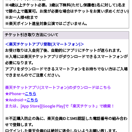
※4歳以上チケット必要。3歳以下無料(ただし保護者1名に対して1名ま
で膝の上で鑑賞可。お席が必要な場合はチケットをお買い求めください)
※お一人様4枚まで
※楽天ポイント進呈対象公演ではございません。
チケット引き取り方法について
＜楽天チケットアプリ受取(スマートフォン)＞
お受け取りは入金完了後、自動的にアプリにチケットが送られます。
※入場には楽天チケットアプリがダウンロードできるスマートフォンが
必要になります。
アプリをダウンロードできるスマートフォンをお持ちでない方はご入場
できませんのでご注意ください。
楽天チケットアプリ(スマートフォン)のダウンロードはこちら
★iPhone→
こちら
★Android→
こちら
または、[App Store][Google Play]で「楽天チケット」で検索！
※不正購入防止の為に、楽天会員IDとSMS認証した電話番号の組み合わ
せで登録します。
ログインした楽天会員IDは絶対に退会しないようお願い致します。