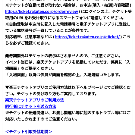
※チケットが自動で受け取れない場合は、お申込(購入・抽選)内容確認 (
https://ticket.rakuten.co.jp/orderreview
) にログインの上、チケット受
取用のURLをお受け取りになるスマートフォンに送信してください。
※自動受取は申込時に記入した電話番号と電子チケットアプリに登録し
ている電話番号が一致していることが条件です。
対応端末、注意事項などは (
https://ticket.rakuten.co.jp/eticket/
) こち
らを必ずご確認ください。
発券期間外はチケットの表示はされませんので、ご注意ください。
イベント当日は、楽天チケットアプリを起動していただき、係員に「入
場画面」をご提示ください。
「入場画面」以降は係員が画面を確認の上、入場処理いたします。
▼楽天チケットアプリのご使用方法は以下ヘルプページにてご確認くだ
さい。チケットの受け取り方もご案内しております。
楽天チケットアプリのご利用方法
同行者にチケットを送る方法
※チケットの転送間違い、お渡し間違い等に起因するトラブル等にはご
対応いたしかねますのでご注意ください。
＜チケット引取受付期間＞