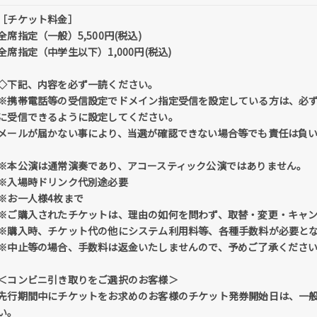
［チケット料金］
全席指定（一般）5,500円(税込)
全席指定（中学生以下）1,000円(税込)
◇下記、内容を必ず一読ください。
※携帯電話等の受信設定でドメイン指定受信を設定している方は、必ず「@tick
に受信できるように設定してください。
メールが届かない事により、当選が確認できない場合等でも責任は負
※本公演は通常演奏であり、アコースティック公演ではありません。
※入場時ドリンク代別途必要
※お一人様4枚まで
※ご購入されたチケットは、理由の如何を問わず、取替・変更・キャ
※購入時、チケット代の他にシステム利用料等、各種手数料が必要と
※中止等の場合、手数料は返金いたしませんので、予めご了承くださ
＜コンビニ引き取りをご選択のお客様＞
先行期間中にチケットをお求めのお客様のチケット発券開始日は、一
い。