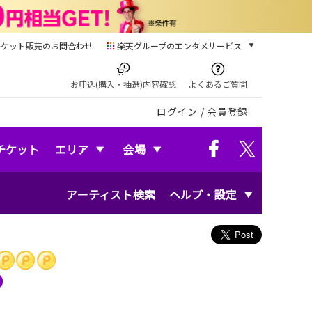
チケット販売のお問合わせ
楽天グループのエンタメサービス
チケット
楽天チケット
お申込(購入・抽選)内容確認
よくあるご質問
本/ゲーム/CD/DVD
ログイン
/
会員登録
楽天ブックス
電子書籍
楽天Kobo
チケット
エリア
会場
雑誌読み放題
楽天マガジン
アーティスト検索
ヘルプ・設定
音楽配信
楽天ミュージック
動画配信
楽天TV
動画配信ガイド
Rakuten PLAY
無料テレビ
Rチャンネル