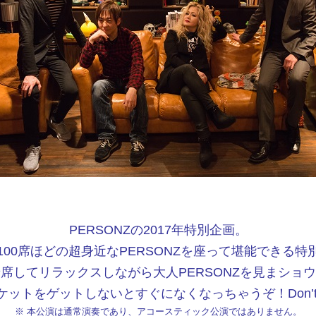
PERSONZの2017年特別企画。
00席ほどの超身近なPERSONZを座って堪能できる
席してリラックスしながら大人PERSONZを見まショ
ットをゲットしないとすぐになくなっちゃうぞ！Don’t miss 
※ 本公演は通常演奏であり、アコースティック公演ではありません。