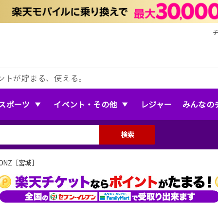
ントが貯まる、使える。
スポーツ
イベント・その他
レジャー
みんなの
検索
SONZ［宮城］