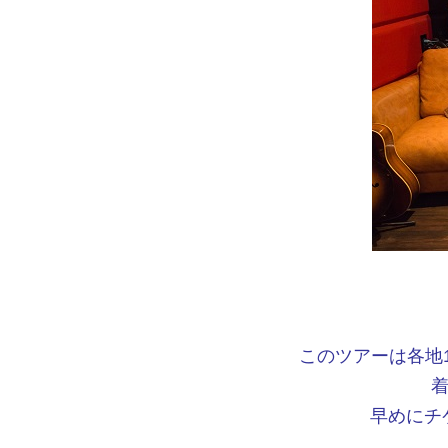
このツアーは各地1
着
早めにチケ