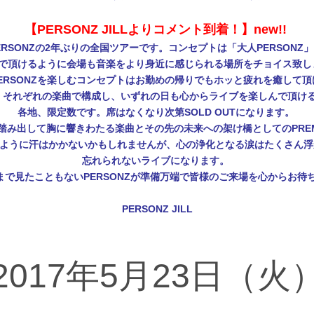
【PERSONZ JILLよりコメント到着！】new!!
ERSONZの2年ぶりの全国ツアーです。コンセプトは「大人PERSONZ
しんで頂けるように会場も音楽をより身近に感じられる場所をチョイス致
ERSONZを楽しむコンセプトはお勤めの帰りでもホッと疲れを癒して
間、それぞれの楽曲で構成し、いずれの日も心からライブを楽しんで頂
各地、限定数です。席はなくなり次第SOLD OUTになります。
出して胸に響きわたる楽曲とその先の未来への架け橋としてのPREMIU
ライブのように汗はかかないかもしれませんが、心の浄化となる涙はたくさん
忘れられないライブになります。
こともないPERSONZが準備万端で皆様のご来場を心からお待ちしております
PERSONZ JILL
2017年5月23日（火