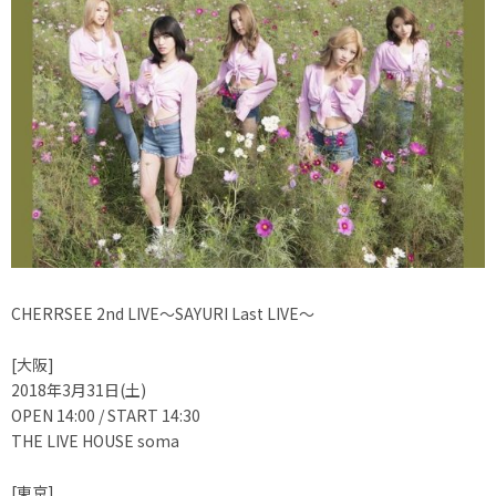
CHERRSEE 2nd LIVE～SAYURI Last LIVE～
[大阪]
2018年3月31日(土)
OPEN 14:00 / START 14:30
THE LIVE HOUSE soma
[東京]