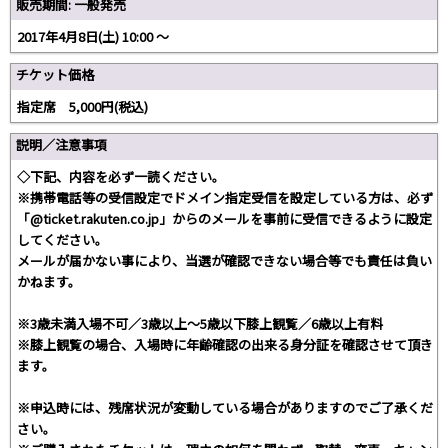
販売期間: 一般発売
2017年4月8日(土) 10:00 ～
チケット価格
指定席 5,000円(税込)
説明／注意事項
◇下記、内容を必ず一読ください。
※携帯電話等の受信設定でドメイン指定受信を設定している方は、必ず
「@ticket.rakuten.co.jp」からのメールを事前に受信できるように設定
してください。
メールが届かない事により、当選が確認できない場合等でも責任は負い
かねます。
※3歳未満入場不可／3歳以上～5歳以下膝上観覧／6歳以上有料
※膝上観覧の場合、入場時に年齢確認の出来る身分証を確認させて頂き
ます。
※申込時には、残席状況が変動している場合がありますのでご了承くだ
さい。