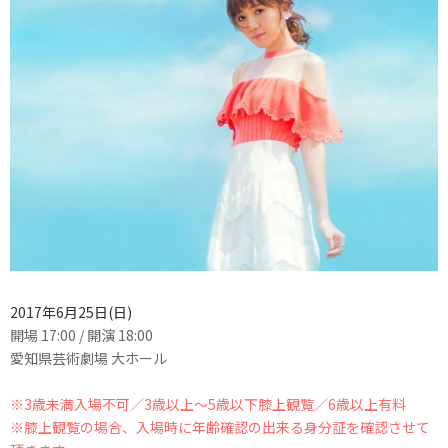
2017年6
月25
日(日)
開場 17:00
/ 開演 18:00
愛知県芸術劇場 大ホール
※3歳未満入場不可／3歳以上～5歳以下膝上観覧／6歳以上有料
※膝上観覧の場合、入場時に年齢確認の出来る身分証を確認させて