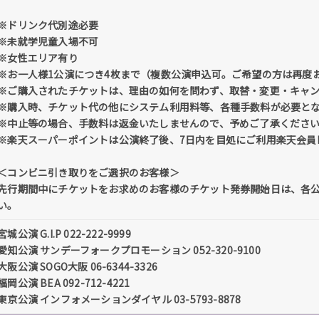
※ドリンク代別途必要
※未就学児童入場不可
※女性エリア有り
※お一人様1公演につき4枚まで（複数公演申込可。ご希望の方は再度
※ご購入されたチケットは、理由の如何を問わず、取替・変更・キャ
※購入時、チケット代の他にシステム利用料等、各種手数料が必要と
※中止等の場合、手数料は返金いたしませんので、予めご了承くださ
※楽天スーパーポイントは公演終了後、7日内を目処にご利用楽天会員
＜コンビニ引き取りをご選択のお客様＞
先行期間中にチケットをお求めのお客様のチケット発券開始日は、各公
い。
宮城公演 G.I.P 022-222-9999
愛知公演 サンデーフォークプロモーション 052-320-9100
大阪公演 SOGO大阪 06-6344-3326
福岡公演 BEA 092-712-4221
東京公演 インフォメーションダイヤル 03-5793-8878