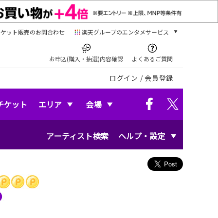
チケット販売のお問合わせ
楽天グループのエンタメサービス
チケット
楽天チケット
お申込(購入・抽選)内容確認
よくあるご質問
本/ゲーム/CD/DVD
ログイン
/
会員登録
楽天ブックス
電子書籍
楽天Kobo
チケット
エリア
会場
雑誌読み放題
楽天マガジン
アーティスト検索
ヘルプ・設定
音楽配信
楽天ミュージック
動画配信
楽天TV
動画配信ガイド
Rakuten PLAY
無料テレビ
Rチャンネル