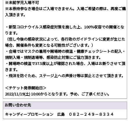
※未就学児入場不可
※本券持参なき場合はご入場できません。入場ご希望の際は、再度ご購
入頂きます。
・新型コロナウイルス感染症対策を施した上、100％収容での開催とな
ります。
（但し今後の感染状況によって、各行政のガイドラインに変更が生じた
場合、開催条件も変更となる可能性がございます。）
・会場ではマスクの着用や開場時の検温・健康チェックシートの記入・
規制入場・規制退場等、感染防止対策にご協力頂きます。
・開場時の検温で37.5度以上が確認された場合、入場はお断りさせて頂
きます。
・飛沫を防ぐため、ステージ上への声掛け等は禁止とさせて頂きます。
＜チケット発券開始日＞
2022/11/19(土) 10:00からとなります。予め、ご了承ください。
お問い合わせ先
キャンディープロモーション 広島 ０８２－２４９－８３３４