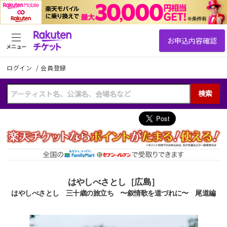
メニュー
ログイン
/
会員登録
検索
はやしべさとし［広島］
はやしべさとし 三十歳の旅立ち 〜叙情歌を道づれに〜 尾道編