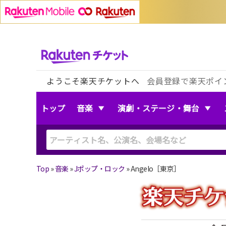
ようこそ楽天チケットへ
会員登録で楽天ポイ
トップ
音楽
演劇・ステージ・舞台
Top
»
音楽
»
Jポップ・ロック
»
Angelo［東京］