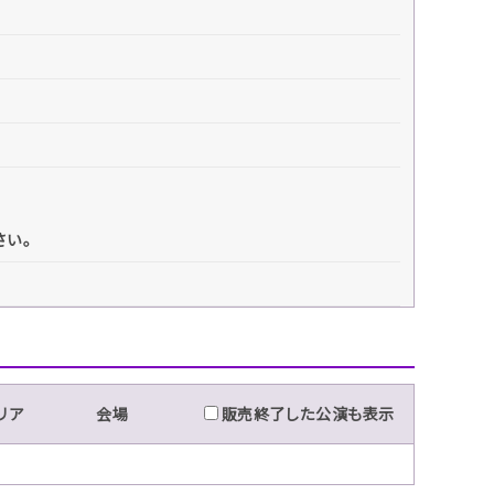
さい。
リア
会場
販売終了した公演も表示