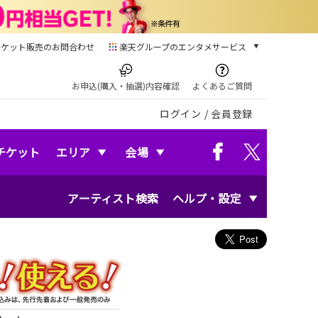
チケット販売のお問合わせ
楽天グループのエンタメサービス
チケット
楽天チケット
お申込(購入・抽選)内容確認
よくあるご質問
本/ゲーム/CD/DVD
ログイン
/
会員登録
楽天ブックス
電子書籍
楽天Kobo
チケット
エリア
会場
雑誌読み放題
楽天マガジン
アーティスト検索
ヘルプ・設定
音楽配信
楽天ミュージック
動画配信
楽天TV
動画配信ガイド
Rakuten PLAY
無料テレビ
Rチャンネル