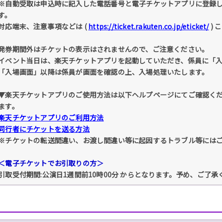
※自動受取は申込時に記入した電話番号と電子チケットアプリに登録
す。
対応端末、注意事項などは (
https://ticket.rakuten.co.jp/eticket/
) 
発券期間外はチケットの表示はされませんので、ご注意ください。
イベント当日は、楽天チケットアプリを起動していただき、係員に「
「入場画面」以降は係員が画面を確認の上、入場処理いたします。
▼楽天チケットアプリのご使用方法は以下ヘルプページにてご確認く
ます。
楽天チケットアプリのご利用方法
同行者にチケットを送る方法
※チケットの転送間違い、お渡し間違い等に起因するトラブル等には
＜電子チケットでお引取りの方＞
引取受付期間:公演日1週間前10時00分 からとなります。予め、ご了承