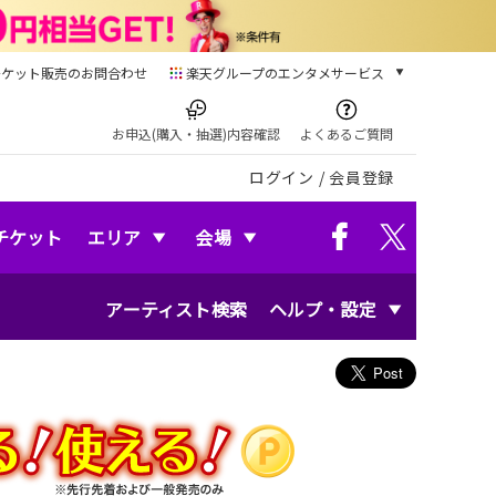
チケット販売のお問合わせ
楽天グループのエンタメサービス
チケット
楽天チケット
お申込(購入・抽選)内容確認
よくあるご質問
本/ゲーム/CD/DVD
ログイン
/
会員登録
楽天ブックス
電子書籍
楽天Kobo
チケット
エリア
会場
雑誌読み放題
楽天マガジン
アーティスト検索
ヘルプ・設定
音楽配信
楽天ミュージック
動画配信
楽天TV
動画配信ガイド
Rakuten PLAY
無料テレビ
Rチャンネル