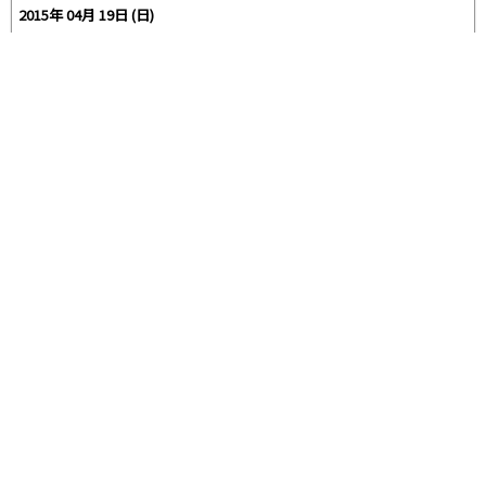
2015年 04月 19日 (日)
公演時間 :
開場 16:30 / 開演 17:00
準備中
エリア :
東京都
会場 :
オリンパスホール八王子
《先行》及川光博ワンマンショーツアー2015「光博(こうはく)歌合戦」