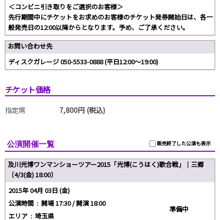
＜コンビニ引き取りをご選択のお客様＞
先行期間中にチケットをお求めのお客様のチケット発券開始日は、各一
般発売日の12:00以降からとなります。予め、ご了承ください。
お問い合わせ先
ディスクガレージ 050-5533-0888 (平日12:00～19:00)
チケット価格
指定席
7,800円 (税込)
公演開催一覧
販売終了した公演も表示
及川光博ワンマンショーツアー2015「光博(こうはく)歌合戦」｜三郷
〔4/3(金) 18:00〕
2015年 04月 03日 (金)
公演時間 :
開場 17:30 / 開演 18:00
準備中
エリア :
埼玉県