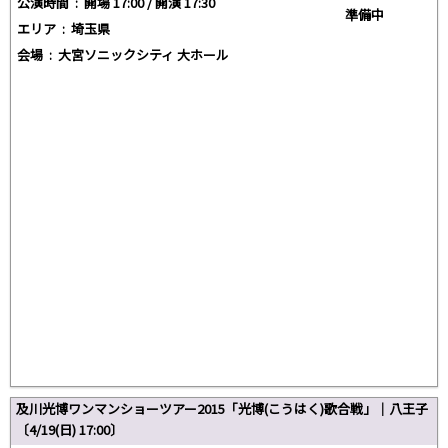
公演時間 :
開場 17:00 / 開演 17:30
準備中
エリア :
埼玉県
会場 :
大宮ソニックシティ 大ホール
及川光博ワンマンショーツアー2015「光博(こうはく)歌合戦」｜八王子
〔4/19(日) 17:00〕