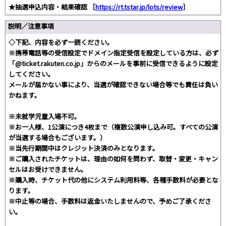
★抽選申込内容・結果確認 ［
https://rt.tstar.jp/lots/review
］
説明／注意事項
◇下記、内容を必ず一読ください。
※携帯電話等の受信設定でドメイン指定受信を設定している方は、必ず
「@ticket.rakuten.co.jp」からのメールを事前に受信できるように設定
してください。
メールが届かない事により、当選が確認できない場合等でも責任は負い
かねます。
※未就学児童入場不可。
※お一人様、1公演につき4枚まで（複数公演申し込み可。すべての公演
が当選する場合もございます。）
※当先行期間中はクレジット決済のみとなります。
※ご購入されたチケットは、理由の如何を問わず、取替・変更・キャン
セルはお受けできません。
※購入時、チケット代の他にシステム利用料等、各種手数料が必要とな
ります。
※中止等の場合、手数料は返金いたしませんので、予めご了承くださ
い。