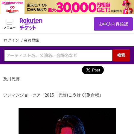
メニュー
ログイン
/
会員登録
検索
及川光博
ワンマンショーツアー2015「光博
(こうはく)
歌合戦」