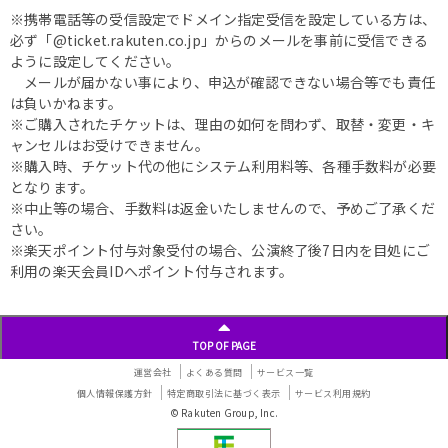
※携帯電話等の受信設定でドメイン指定受信を設定している方は、
必ず「@ticket.rakuten.co.jp」からのメールを事前に受信できる
ように設定してください。
メールが届かない事により、申込が確認できない場合等でも責任
は負いかねます。
※ご購入されたチケットは、理由の如何を問わず、取替・変更・キ
ャンセルはお受けできません。
※購入時、チケット代の他にシステム利用料等、各種手数料が必要
となります。
※中止等の場合、手数料は返金いたしませんので、予めご了承くだ
さい。
※楽天ポイント付与対象受付の場合、公演終了後7日内を目処にご
利用の楽天会員IDへポイント付与されます。
TOP OF PAGE
運営会社
よくある質問
サービス一覧
個人情報保護方針
特定商取引法に基づく表示
サービス利用規約
© Rakuten Group, Inc.