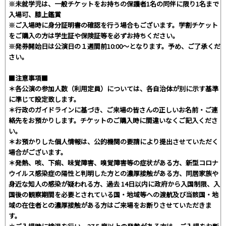
※未就学児は、一般チケットをお持ちの保護者1名の同伴に限り1名まで
入場可、膝上鑑賞
※ご入場時に身分証明書の確認を行う場合もございます。学割チケット
をご購入の方は学生証や保険証等を必ずお持ちください。
※発券開始日は公演日の１週間前10:00～となります。予め、ご了承くだ
さい。
■注意事項■
＊各公演の参加人数（利用定員）については、各自治体が別に示す基準
に準じて設定致します。
＊行政のガイドラインに基づき、ご来場の皆さんの正しいお名前・ご連
絡先をお預かりします。チケットのご購入時に間違いなくご記入くださ
い。
＊お預かりした個人情報は、公的機関の要請により提出させていただく
場合がございます。
＊発熱、咳、下痢、味覚障害、嗅覚障害等の症状がある方、新型コロナ
ウイルス感染症の陽性と判明した方との濃厚接触がある方、同居家族や
身近な知人の感染が疑われる方、過去 14日以内に政府から入国制限、入
国後の観察期間を必要とされている国・地域等への渡航及び当該国・地
域の在住者との濃厚接触がある方はご来場をお断りさせていただきま
す。