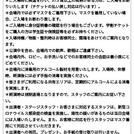
＊ご入場時に検温を行い、37.5 度以上の発熱がある方は、ご入場をお断
りいたします（チケットの払い戻し対応は行います）。
＊会場内では必ずマスクをご着用下さい。マスクを着用していない場
合、ご入場をお断わり致します。
＊ご入場時に身分証明書の確認を行う場合もございます。学割チケット
をご購入の方は学生証や保険証等を必ずお持ちください。
＊入場待機／物販・整列時はお客様同士、間隔をあけてのご案内となり
ます。
＊公演中を含め、会場内での歓声、歌唱はご遠慮下さい。
＊会場内外、ロビー、お手洗いなどでのお客様同士の会話は最小限にと
どめてください。
＊会場内に消毒用のアルコール製材を用意いたします。入場時、休憩
時、終演後には必ず手指の消毒を実施ください。
＊皆さまがご利用になる共有エリアは、定期的にアルコールによる消毒
を実施します。
＊終演時は規制退場となりますので、スタッフのご案内にお従い下さ
い。
＊出演者・ステージスタッフ・お客さまに対応するスタッフは、新型コ
ロナウイルス感染症の検査を実施し、陽性の疑いがあるものは当日会場
には入場いたしません。また、お客様に対応を行うスタッフはマスク着
用にて対応させていただきます。
＊出演者への祝花、プレゼント、お手紙の受け取りは行いません。