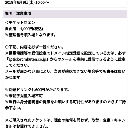
2018年6月9日(土) 10:00 〜
説明／注意事項
＜チケット料金＞
自由席 4,000円(税込)
※整理番号順入場となります。
◇下記、内容を必ず一読ください。
※携帯電話等の受信設定でドメイン指定受信を設定している方は、必ず
「@ticket.rakuten.co.jp」からのメールを事前に受信できるように設定
してください。
メールが届かない事により、当選が確認できない場合等でも責任は負い
かねます。
※別途ドリンク代600円がかかります。
※未就学児童入場不可
※当日は身分証明書の提示をお願いする可能性がありますので必ずご持
参下さい。
※ご購入されたチケットは、理由の如何を問わず、取替・変更・キャン
セルはお受けできません。