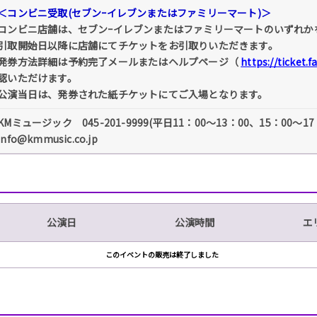
＜コンビニ受取(セブンｰイレブンまたはファミリーマート)＞
コンビニ店舗は、セブンｰイレブンまたはファミリーマートのいずれか
引取開始日以降に店舗にてチケットをお引取りいただきます。
発券方法詳細は予約完了メールまたはヘルプページ（
https://ticket.
認いただけます。
公演当日は、発券された紙チケットにてご入場となります。
KMミュージック 045-201-9999(平日11：00～13：00、15：00～1
info@kmmusic.co.jp
公演日
公演時間
エ
このイベントの販売は終了しました