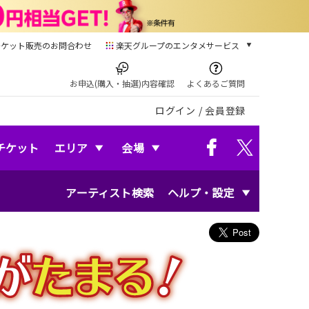
チケット販売のお問合わせ
楽天グループのエンタメサービス
チケット
楽天チケット
お申込(購入・抽選)内容確認
よくあるご質問
本/ゲーム/CD/DVD
ログイン
/
会員登録
楽天ブックス
電子書籍
楽天Kobo
チケット
エリア
会場
雑誌読み放題
楽天マガジン
アーティスト検索
ヘルプ・設定
音楽配信
楽天ミュージック
動画配信
楽天TV
動画配信ガイド
Rakuten PLAY
無料テレビ
Rチャンネル