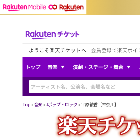
ようこそ楽天チケットへ
会員登録で楽天ポイ
トップ
音楽
演劇・ステージ・舞台
Top
»
音楽
»
Jポップ・ロック
»
平原綾香［神奈川］