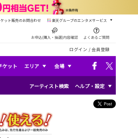
チケット販売のお問合わせ
楽天グループのエンタメサービス
チケット
楽天チケット
お申込(購入・抽選)内容確認
よくあるご質問
本/ゲーム/CD/DVD
ログイン
/
会員登録
楽天ブックス
電子書籍
楽天Kobo
チケット
エリア
会場
雑誌読み放題
楽天マガジン
アーティスト検索
ヘルプ・設定
音楽配信
楽天ミュージック
動画配信
楽天TV
動画配信ガイド
Rakuten PLAY
無料テレビ
Rチャンネル