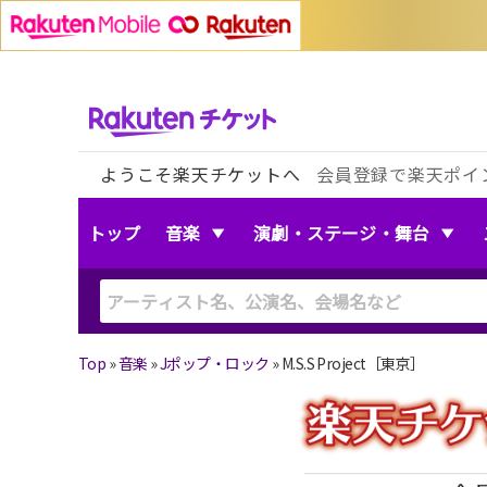
ようこそ楽天チケットへ
会員登録で楽天ポイ
トップ
音楽
演劇・ステージ・舞台
Top
»
音楽
»
Jポップ・ロック
»
M.S.S Project［東京］