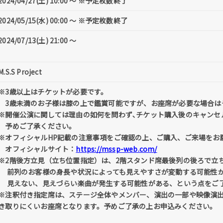
2024/04/27(土) 10:00 〜 ※予定枚数終了
2024/05/15(水) 00:00 〜 ※予定枚数終了
2024/07/13(土) 21:00 〜
M.S.S Project
※3歳以上はチケットが必要です。
3歳未満のお⼦様は膝の上で鑑賞可能ですが、お座席が必要な場合は
※開催公演に関しては理由の如何を問わず､チケット購入後のキャンセ
予めご了承ください。
※オフィシャルHP記載の注意事項をご確認の上、ご購入、ご来場をお
オフィシャルサイト：
https://mssp-web.com/
※2階後方立見（立ち位置指定）は、2階スタンド席最後列の後ろで立
前列のお客様の身長や状況によっても見えやすさが変動する可能性が
見えない、見えづらい楽曲が発生する可能性がある、という点をご了
※注釈付き指定席は、ステージ全体やメンバー、演出の一部や映像演
き取りにくいお座席となります。予めご了承の上お申込みください。