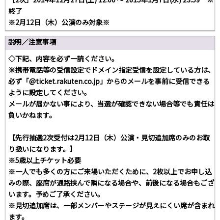
終了
※2月12日（木）公演のみ対象※
説明／注意事項
◇下記、内容を必ず一読ください。
※携帯電話等の受信設定でドメイン指定受信を設定している方は、
必ず「@ticket.rakuten.co.jp」からのメールを事前に受信できる
ように設定してください。
メールが届かない事により、当選が確認できない場合等でも責任は
負いかねます。
【先行抽選2次受付は2月12日（木）公演・見切追加席のみのお取
り扱いになります。】
※5歳以上チケット必要
※一人でも多くの方にご来場いただくために、2枚以上でお申し込
みの際、座席が通路挟んで隣になる場合や、前後になる場合もござ
います。予めご了承ください。
※見切追加席は、一部メンバーやステージが見えにくい席が含まれ
ます。