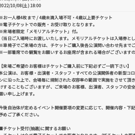
2022/10/08(土) 18:00
※お一人様4枚まで / 4歳未満入場不可・4歳以上要チケット
※電子チケットでの販売・お受け取りとなります。
※来場者限定「メモリアルチケット」付。
（当日ご入場時にお渡しいたします。メモリアルチケットは入場券と
※車椅子でご来場の方は、チケットご購入後各公演問い合わせ先まで
※一部着席での観覧をお願いするお座席が含まれる場合がございます
【来場ご希望のお客様はチケットご購入前に下記必ずご一読下さい】
本公演は、お客様・出演者・スタッフ・すべての公演関係者の新型コ
ンに沿った上で、会場毎に規制された収容率の範囲で実施をさせて頂
けすることもございますが、ご来場のお客様、出演者、スタッフの安
願い申し上げます。
今後自治体が定めるイベント開催要項の変更に応じて、開催内容・下
予めご了承ください。
■チケット受付(抽選)に関するお願い