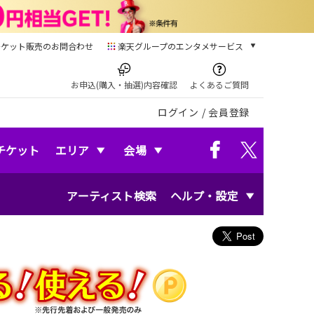
チケット販売のお問合わせ
楽天グループのエンタメサービス
チケット
楽天チケット
お申込(購入・抽選)内容確認
よくあるご質問
本/ゲーム/CD/DVD
ログイン
/
会員登録
楽天ブックス
電子書籍
楽天Kobo
チケット
エリア
会場
雑誌読み放題
楽天マガジン
アーティスト検索
ヘルプ・設定
音楽配信
楽天ミュージック
動画配信
楽天TV
動画配信ガイド
Rakuten PLAY
無料テレビ
Rチャンネル