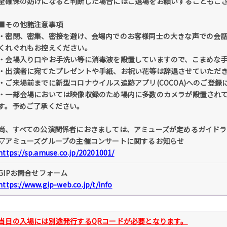
全確保の妨げになると判断した場合にはご退場をお願いすることもご
■その他諸注意事項
・密閉、密集、密接を避け、会場内でのお客様同士の大きな声での会話
くれぐれもお控えください。
・会場入り口やお手洗い等に消毒液を設置していますので、こまめな
・出演者に宛てたプレゼントや手紙、お祝い花等は辞退させていただ
・ご来場前までに新型コロナウイルス追跡アプリ(COCOA)へのご登
・一部会場においては映像収録のため場内に多数のカメラが設置され
す。予めご了承ください。
尚、すべての公演関係者におきましては、アミューズが定めるガイドラ
▽アミューズグループの主催コンサートに関するお知らせ
https://sp.amuse.co.jp/20201001/
GIPお問合せフォーム
https://www.gip-web.co.jp/t/info
当日の入場には別途発行するQRコードが必要となります。