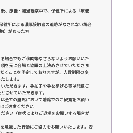
の後、療養・経過観察中で、保健所による「療養
保健所による濃厚接触者の追跡がなされない場合
接触）があった方
いる場合でもご移動等なさらないようお願いいた
要項を元に会場と協議の上決めさせていただきま
ただくことを予定しておりますが、人数制限の変
いたします。
ていただきます。手拍子や手を挙げる等は問題ご
止とさせていただきます。
たは全ての座席において着席でのご観覧をお願い
覧はご遠慮ください。
ください（症状によりご退場をお願いする場合が
止を意識した行動にご協力をお願いいたします。安