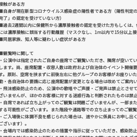
接触がある方
■自身が現在新型コロナウイルス感染症の陽性者である方（陽性判定
完了」の認定を受けていない方）
■過去2週間以内に保健所から濃厚接触者の認定を受けた方もしくは、
には濃厚接触に該当する行動履歴（マスクなし、1m以内で15分以上
■同居家族、知人等に疑わしい症状がある方
■観覧時に関して
・公演中は指定されたご自身の座席でご観覧いただき、隣席が空いて
します。尚、座席配置・収容人数は政府および自治体のイベント開催
す。原則、空席を挟まずに前後左右に他グループのお客様がお座りい
動・各自治体の要請に応じ座席配置が変更となる場合は改めてご案内
・飛沫感染防止のため、公演中の歌唱やご声援・ご発声は禁止とさせ
ざいませんが、ほかのお客様に対する迷惑行為と判断されたものは禁
・自席であれば立ち上がってのご観覧は問題ございませんが、一部ま
する可能性がございます。また階段や通路等での立ち止まってのご観
・ご入場後に体調不良を感じられた場合は、速やかに係員にお申し出
ございます）。
・会場内では感染防止のための措置や指示に従っていただき、感染防