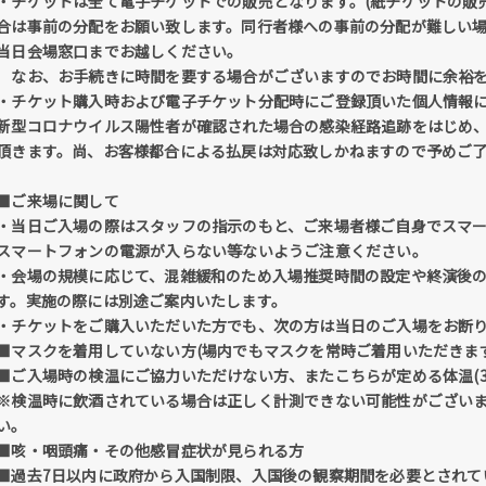
・チケットは全て電子チケットでの販売となります。(紙チケットの販
合は事前の分配をお願い致します。同行者様への事前の分配が難しい
当日会場窓口までお越しください。
なお、お手続きに時間を要する場合がございますのでお時間に余裕を
・チケット購入時および電子チケット分配時にご登録頂いた個人情報
新型コロナウイルス陽性者が確認された場合の感染経路追跡をはじめ
頂きます。尚、お客様都合による払戻は対応致しかねますので予めご
■ご来場に関して
・当日ご入場の際はスタッフの指示のもと、ご来場者様ご自身でスマ
スマートフォンの電源が入らない等ないようご注意ください。
・会場の規模に応じて、混雑緩和のため入場推奨時間の設定や終演後
す。実施の際には別途ご案内いたします。
・チケットをご購入いただいた方でも、次の方は当日のご入場をお断
■マスクを着用していない方(場内でもマスクを常時ご着用いただきます
■ご入場時の検温にご協力いただけない方、またこちらが定める体温(37
※検温時に飲酒されている場合は正しく計測できない可能性がござい
い。
■咳・咽頭痛・その他感冒症状が見られる方
■過去7日以内に政府から入国制限、入国後の観察期間を必要とされて