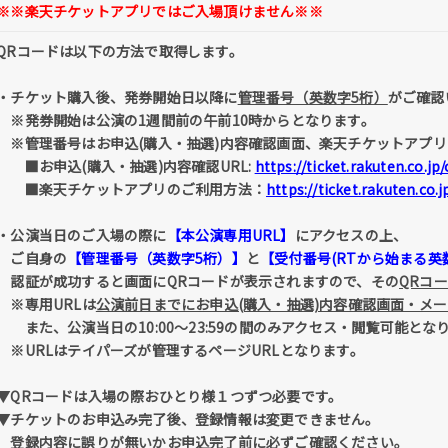
※※楽天チケットアプリではご入場頂けません※※
QRコードは以下の方法で取得します。
・チケット購入後、発券開始日以降に
管理番号（英数字5桁）
がご確認
※発券開始は公演の1週間前の午前10時からとなります。
※管理番号はお申込(購入・抽選)内容確認画面、楽天チケットアプリ
■お申込(購入・抽選)内容確認URL:
https://ticket.rakuten.co.jp
■楽天チケットアプリのご利用方法：
https://ticket.rakuten.co.
・公演当日のご入場の際に
【本公演専用URL】
にアクセスの上、
ご自身の
【管理番号（英数字5桁）】
と
【受付番号(RTから始まる英数
認証が成功すると画面にQRコードが表示されますので、その
QRコ
※専用URLは
公演前日までにお申込(購入・抽選)内容確認画面・メ
また、公演当日の10:00～23:59の間のみアクセス・閲覧可能とな
※URLはテイパーズが管理するページURLとなります。
▼QRコードは入場の際おひとり様１つずつ必要です。
▼チケットのお申込み完了後、登録情報は変更できません。
登録内容に誤りが無いかお申込完了前に必ずご確認ください。