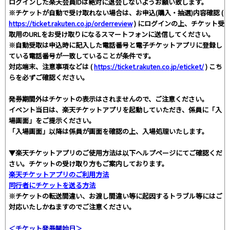
ログインした楽天会員IDは絶対に退会しないようお願い致します。
※チケットが自動で受け取れない場合は、お申込(購入・抽選)内容確認 (
https://ticket.rakuten.co.jp/orderreview
) にログインの上、チケット受
取用のURLをお受け取りになるスマートフォンに送信してください。
※自動受取は申込時に記入した電話番号と電子チケットアプリに登録し
ている電話番号が一致していることが条件です。
対応端末、注意事項などは (
https://ticket.rakuten.co.jp/eticket/
) こち
らを必ずご確認ください。
発券期間外はチケットの表示はされませんので、ご注意ください。
イベント当日は、楽天チケットアプリを起動していただき、係員に「入
場画面」をご提示ください。
「入場画面」以降は係員が画面を確認の上、入場処理いたします。
▼楽天チケットアプリのご使用方法は以下ヘルプページにてご確認くだ
さい。チケットの受け取り方もご案内しております。
楽天チケットアプリのご利用方法
同行者にチケットを送る方法
※チケットの転送間違い、お渡し間違い等に起因するトラブル等にはご
対応いたしかねますのでご注意ください。
＜チケット発券開始日＞