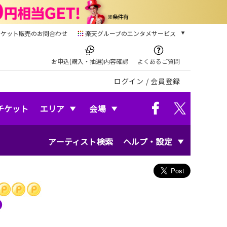
チケット販売のお問合わせ
楽天グループのエンタメサービス
チケット
楽天チケット
お申込(購入・抽選)内容確認
よくあるご質問
本/ゲーム/CD/DVD
ログイン
/
会員登録
楽天ブックス
電子書籍
楽天Kobo
チケット
エリア
会場
雑誌読み放題
楽天マガジン
アーティスト検索
ヘルプ・設定
音楽配信
楽天ミュージック
動画配信
楽天TV
動画配信ガイド
Rakuten PLAY
無料テレビ
Rチャンネル