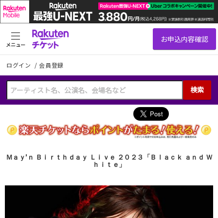
メニュー
ログイン
/
会員登録
検索
Ｍａｙ’ｎ Ｂｉｒｔｈｄａｙ Ｌｉｖｅ ２０２３「Ｂｌａｃｋ ａｎｄ Ｗ
ｈｉｔｅ」