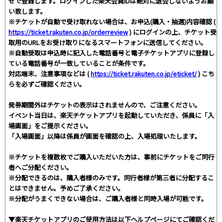
せで登録します。ログインした楽天会員IDは絶対に退会しないようお願
い致します。
※チケットが自動で受け取れない場合は、お申込(購入・抽選)内容確認 (
https://ticket.rakuten.co.jp/orderreview
) にログインの上、チケット受
取用のURLをお受け取りになるスマートフォンに送信してください。
※自動受取は申込時に記入した電話番号と電子チケットアプリに登録し
ている電話番号が一致していることが条件です。
対応端末、注意事項などは (
https://ticket.rakuten.co.jp/eticket/
) こち
らを必ずご確認ください。
発券期間外はチケットの表示はされませんので、ご注意ください。
イベント当日は、楽天チケットアプリを起動していただき、係員に「入
場画面」をご提示ください。
「入場画面」以降は係員が画面を確認の上、入場処理いたします。
※チケットを複数枚でご購入いただいた方は、事前にチケットをご同行
者へご分配ください。
※分配できるのは、購入者様のみです。同行者様が第三者に分配するこ
とはできません。予めご了承ください。
※分配がうまくできない場合は、ご購入者様と同時入場が可能です。
▼楽天チケットアプリのご使用方法は以下ヘルプページにてご確認くだ