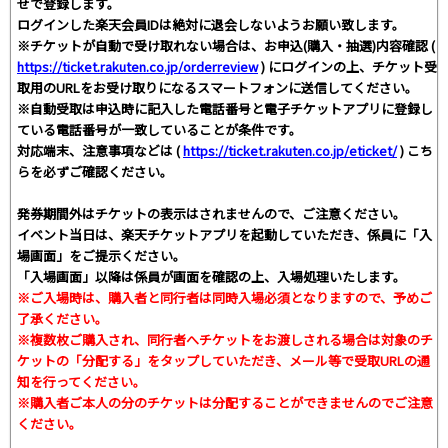
せで登録します。
ログインした楽天会員IDは絶対に退会しないようお願い致します。
※チケットが自動で受け取れない場合は、お申込(購入・抽選)内容確認 (
https://ticket.rakuten.co.jp/orderreview
) にログインの上、チケット受
取用のURLをお受け取りになるスマートフォンに送信してください。
※自動受取は申込時に記入した電話番号と電子チケットアプリに登録し
ている電話番号が一致していることが条件です。
対応端末、注意事項などは (
https://ticket.rakuten.co.jp/eticket/
) こち
らを必ずご確認ください。
発券期間外はチケットの表示はされませんので、ご注意ください。
イベント当日は、楽天チケットアプリを起動していただき、係員に「入
場画面」をご提示ください。
「入場画面」以降は係員が画面を確認の上、入場処理いたします。
※ご入場時は、購入者と同行者は同時入場必須となりますので、予めご
了承ください。
※複数枚ご購入され、同行者へチケットをお渡しされる場合は対象のチ
ケットの「分配する」をタップしていただき、メール等で受取URLの通
知を行ってください。
※購入者ご本人の分のチケットは分配することができませんのでご注意
ください。