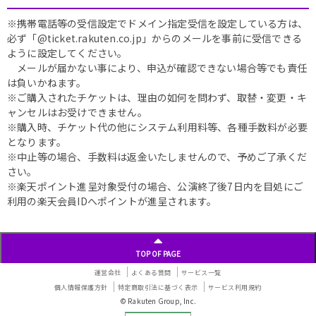
※携帯電話等の受信設定でドメイン指定受信を設定している方は、
必ず「@ticket.rakuten.co.jp」からのメールを事前に受信できる
ように設定してください。
メールが届かない事により、申込が確認できない場合等でも責任
は負いかねます。
※ご購入されたチケットは、理由の如何を問わず、取替・変更・キ
ャンセルはお受けできません。
※購入時、チケット代の他にシステム利用料等、各種手数料が必要
となります。
※中止等の場合、手数料は返金いたしませんので、予めご了承くだ
さい。
※楽天ポイント進呈対象受付の場合、公演終了後7日内を目処にご
利用の楽天会員IDへポイントが進呈されます。
TOP OF PAGE
運営会社
よくある質問
サービス一覧
個人情報保護方針
特定商取引法に基づく表示
サービス利用規約
© Rakuten Group, Inc.