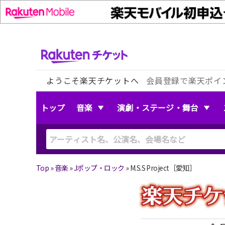
ようこそ楽天チケットへ
会員登録で楽天ポイ
トップ
音楽
演劇・ステージ・舞台
Top
»
音楽
»
Jポップ・ロック
»
M.S.S Project［愛知］