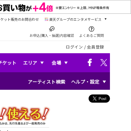
チケット販売のお問合わせ
楽天グループのエンタメサービス
チケット
楽天チケット
お申込(購入・抽選)内容確認
よくあるご質問
本/ゲーム/CD/DVD
ログイン
/
会員登録
楽天ブックス
電子書籍
楽天Kobo
チケット
エリア
会場
雑誌読み放題
楽天マガジン
アーティスト検索
ヘルプ・設定
音楽配信
楽天ミュージック
動画配信
楽天TV
動画配信ガイド
Rakuten PLAY
無料テレビ
Rチャンネル