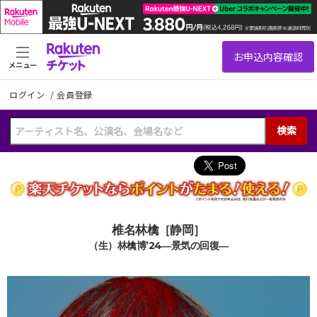
メニュー
ログイン
/
会員登録
検索
椎名林檎［静岡］
（生）林檎博’24―景気の回復―