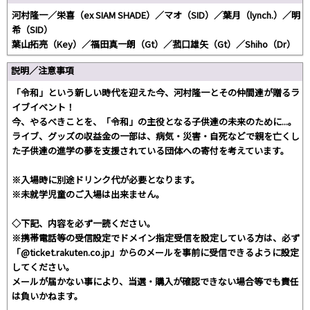
河村隆一／栄喜（ex SIAM SHADE）／マオ（SID）／葉月（lynch.）／明
希（SID）
葉山拓亮（Key）／福田真一朗（Gt）／菰口雄矢（Gt）／Shiho（Dr）
説明／注意事項
「令和」という新しい時代を迎えた今、河村隆一とその仲間達が贈るラ
イブイベント！
今、やるべきことを、「令和」の主役となる子供達の未来のために...。
ライブ、グッズの収益金の一部は、病気・災害・自死などで親を亡くし
た子供達の進学の夢を支援されている団体への寄付を考えています。
※入場時に別途ドリンク代が必要となります。
※未就学児童のご入場は出来ません。
◇下記、内容を必ず一読ください。
※携帯電話等の受信設定でドメイン指定受信を設定している方は、必ず
「@ticket.rakuten.co.jp」からのメールを事前に受信できるように設定
してください。
メールが届かない事により、当選・購入が確認できない場合等でも責任
は負いかねます。