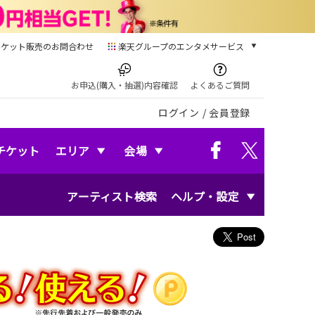
チケット販売のお問合わせ
楽天グループのエンタメサービス
チケット
楽天チケット
お申込(購入・抽選)内容確認
よくあるご質問
本/ゲーム/CD/DVD
ログイン
/
会員登録
楽天ブックス
電子書籍
楽天Kobo
チケット
エリア
会場
雑誌読み放題
楽天マガジン
アーティスト検索
ヘルプ・設定
音楽配信
楽天ミュージック
動画配信
楽天TV
動画配信ガイド
Rakuten PLAY
無料テレビ
Rチャンネル