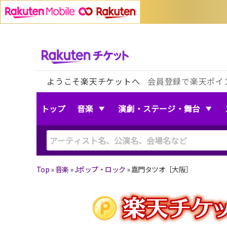
ようこそ楽天チケットへ
会員登録で楽天ポイ
トップ
音楽
演劇・ステージ・舞台
Top
»
音楽
»
Jポップ・ロック
»
嘉門タツオ［大阪］