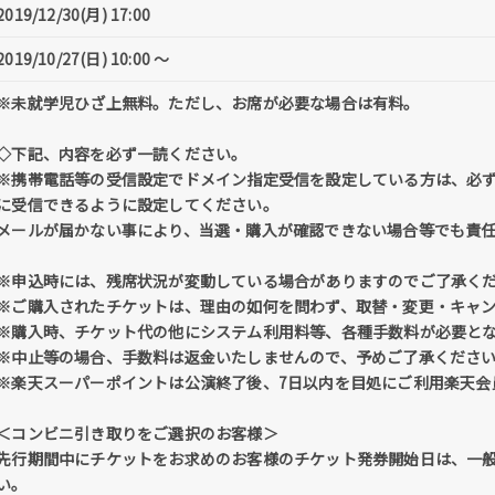
2019/12/30(月) 17:00
2019/10/27(日) 10:00 〜
※未就学児ひざ上無料。ただし、お席が必要な場合は有料。
◇下記、内容を必ず一読ください。
※携帯電話等の受信設定でドメイン指定受信を設定している方は、必ず「@tick
に受信できるように設定してください。
メールが届かない事により、当選・購入が確認できない場合等でも責
※申込時には、残席状況が変動している場合がありますのでご了承く
※ご購入されたチケットは、理由の如何を問わず、取替・変更・キャ
※購入時、チケット代の他にシステム利用料等、各種手数料が必要と
※中止等の場合、手数料は返金いたしませんので、予めご了承くださ
※楽天スーパーポイントは公演終了後、7日以内を目処にご利用楽天会
＜コンビニ引き取りをご選択のお客様＞
先行期間中にチケットをお求めのお客様のチケット発券開始日は、一
い。