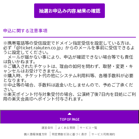
抽選お申込み内容.結果の確認
申込に関する注意事項
※携帯電話等の受信設定でドメイン指定受信を設定している方は、
必ず「@ticket.rakuten.co.jp」からのメールを事前に受信できるよ
うに設定してください。
メールが届かない事により、申込が確認できない場合等でも責任
は負いかねます。
※ご購入されたチケットは、理由の如何を問わず、取替・変更・キ
ャンセルはお受けできません。
※購入時、チケット代の他にシステム利用料等、各種手数料が必要
となります。
※中止等の場合、手数料は返金いたしませんので、予めご了承くだ
さい。
※楽天ポイント付与対象受付の場合、公演終了後7日内を目処にご利
用の楽天会員IDへポイント付与されます。
TOP OF PAGE
運営会社
よくある質問
サービス一覧
個人情報保護方針
特定商取引法に基づく表示
サービス利用規約