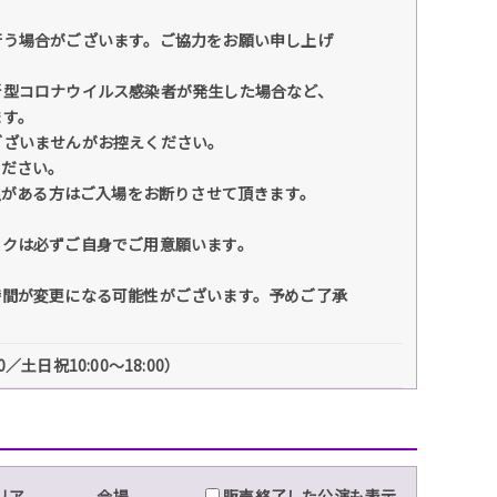
⾏う場合がございます。ご協⼒をお願い申し上げ
新型コロナウイルス感染者が発⽣した場合など、
ます。
ございませんがお控えください。
ください。
温がある⽅はご⼊場をお断りさせて頂きます。
スクは必ずご⾃⾝でご⽤意願います。
。
時間が変更になる可能性がございます。予めご了承
／⼟⽇祝10:00〜18:00）
リア
会場
販売終了した公演も表示