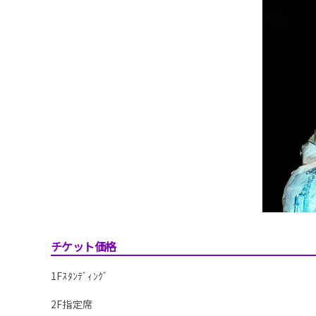
チケット価格
1Fｽﾀﾝﾃﾞｨﾝｸﾞ
2F指定席