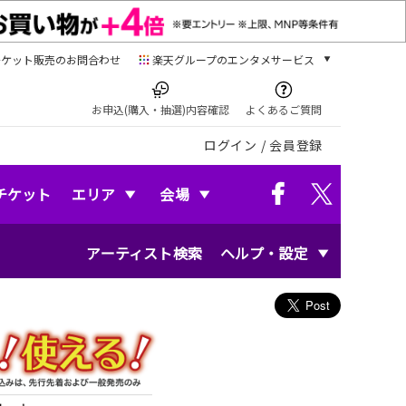
チケット販売のお問合わせ
楽天グループのエンタメサービス
チケット
楽天チケット
お申込(購入・抽選)内容確認
よくあるご質問
本/ゲーム/CD/DVD
ログイン
/
会員登録
楽天ブックス
電子書籍
楽天Kobo
チケット
エリア
会場
雑誌読み放題
楽天マガジン
アーティスト検索
ヘルプ・設定
音楽配信
楽天ミュージック
動画配信
楽天TV
動画配信ガイド
Rakuten PLAY
無料テレビ
Rチャンネル