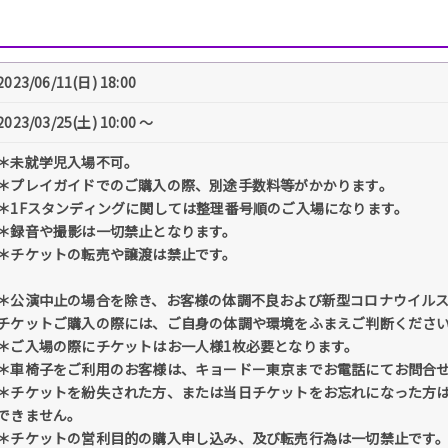
2023/06/11(日) 18:00
2023/03/25(土) 10:00 〜
＊未就学児⼊場不可。
＊プレイガイドでのご購⼊の際、別途⼿数料等がかかります。
＊1Fスタンディングに関しては整理番号順のご⼊場になります。
＊録⾳や撮影は⼀切禁⽌となります。
＊チケットの転売や譲渡は禁⽌です。
＊公演中⽌の場合を除き、お客様の体調不良および新型コロナウイル
チケットご購⼊の際には、ご⾃⾝の体調や環境をふまえご判断くださ
＊ご⼊場の際にチケットはお⼀⼈様1枚必要となります。
＊⾞椅⼦をご利⽤のお客様は、キョードー東京までお電話にてお問合
＊チケットを紛失された⽅、または当⽇チケットをお忘れになった⽅
できません。
＊チケットの営利⽬的の購⼊申し込み、及び転売⾏為は⼀切禁⽌です