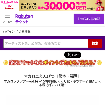
メニュー
ログイン
/
会員登録
検索
マカロニえんぴつ［熊本・福岡］
マカロックツアーvol.14 ~10周年締めくくり秋・冬ツアー☆飽きがく
る程そばにいて篇~