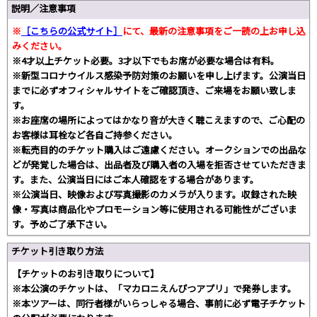
説明／注意事項
※
［こちらの公式サイト］
にて、最新の注意事項をご一読の上お申し込
みください。
※4才以上チケット必要。3才以下でもお席が必要な場合は有料。
※新型コロナウイルス感染予防対策のお願いを申し上げます。公演当日
までに必ずオフィシャルサイトをご確認頂き、ご来場をお願い致しま
す。
※お座席の場所によってはかなり音が大きく聴こえますので、ご心配の
お客様は耳栓など各自ご持参ください。
※転売目的のチケット購入はご遠慮ください。オークションでの出品な
どが発覚した場合は、出品者及び購入者の入場を拒否させていただきま
す。また、公演当日にはご本人確認をする場合があります。
※公演当日、映像および写真撮影のカメラが入ります。収録された映
像・写真は商品化やプロモーション等に使用される可能性がございま
す。予めご了承下さい。
チケット引き取り方法
【チケットのお引き取りについて】
※本公演のチケットは、「マカロニえんぴつアプリ」で発券します。
※本ツアーは、同行者様がいらっしゃる場合、事前に必ず電子チケット