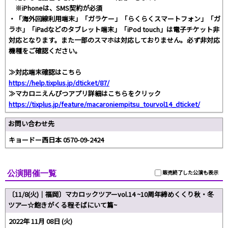
※iPhoneは、SMS契約が必須
・「海外回線利用端末」「ガラケー」「らくらくスマートフォン」「ガ
ラホ」「iPadなどのタブレット端末」「iPod touch」は電子チケット非
対応となります。また一部のスマホは対応しておりません。必ず非対応
機種をご確認ください。
≫対応端末確認はこちら
https://help.tixplus.jp/dticket/87/
≫マカロニえんぴつアプリ詳細はこちらをクリック
https://tixplus.jp/feature/macaroniempitsu_tourvol14_dticket/
お問い合わせ先
キョードー西日本 0570-09-2424
公演開催一覧
販売終了した公演も表示
〔11/8(火)｜福岡〕マカロックツアーvol.14 ~10周年締めくくり秋・冬
ツアー☆飽きがくる程そばにいて篇~
2022年 11月 08日 (火)