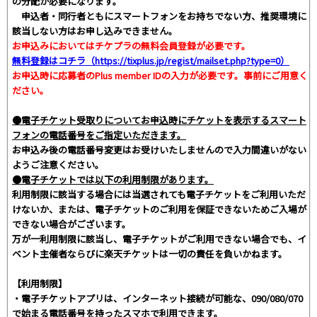
の分配が必要になります。
申込者・同行者ともにスマートフォンをお持ちでない方、推奨環境に
該当しない方はお申し込みできません。
お申込みにおいては
チケプラの無料会員登録
が必要です。
無料登録はコチラ（https://tixplus.jp/regist/mailset.php?type=0）
お申込時に応募者のPlus member IDの入力が必要です。事前にご用意く
ださい。
●電子チケット受取りについてお申込時にチケットを表示するスマート
フォンの電話番号をご指定いただきます。
お申込み後の電話番号変更はお受けいたしませんので入力間違いがない
ようご注意ください。
●電子チケットでは以下の利用制限があります。
利用制限に該当する場合には当選されても電子チケットをご利用いただ
けないか、または、電子チケットのご利用を保証できないためご入場が
できない場合がございます。
万が一利用制限に該当し、電子チケットがご利用できない場合でも、イ
ベント主催者ならびに楽天チケットは一切の責任を負いかねます。
【利用制限】
・電子チケットアプリは、インターネット接続が可能な、090/080/070
で始まる電話番号を持ったスマホで利用できます。