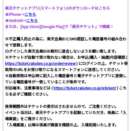
楽天チケットアプリ(スマートフォン)のダウンロードはこちら
★iPhone→
こちら
★Android→
こちら
または、[App Store][Google Play]で「楽天チケット」で検索！
※不正購入防止の為に、楽天会員IDとSMS認証した電話番号の組み合わ
せで登録します。
ログインした楽天会員IDは絶対に退会しないようお願い致します。
※チケットが自動で受け取れない場合は、お申込(購入・抽選)内容確認 (
https://ticket.rakuten.co.jp/orderreview
) にログインの上、チケット受
取用のURLをお受け取りになるスマートフォンに送信してください。
※自動受取は申込時に記入した電話番号と電子チケットアプリに登録し
ている電話番号が一致していることが条件です。
対応端末、注意事項などは (
https://ticket.rakuten.co.jp/eticket/
) こち
らを必ずご確認ください。
発券期間外はチケットの表示はされませんので、ご注意ください。
イベント当日は、楽天チケットアプリを起動していただき、係員に「入
場画面」をご提示ください。
「入場画面」以降は係員が画面を確認の上、入場処理いたします。