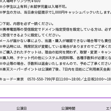
※入場時ドリンク代￥600
※小学生以上有料 / 未就学児童は入場不可。
※学生の方は、当日身分証提示で1,000円キャッシュバックいたします
◇下記、内容を必ず一読ください。
※携帯電話等の受信設定でドメイン指定受信を設定している方は、必ず「@tick
に受信できるように設定してください。
メールが届かない事により、当選・購入が確認できない場合等でも責
※申込時には、残席状況が変動している場合がありますのでご了承く
※ご購入されたチケットは、理由の如何を問わず、取替・変更・キャ
※購入時、チケット代の他にシステム利用料等、各種手数料が必要と
※中止等の場合、手数料は返金いたしませんので、予めご了承くださ
※楽天スーパーポイントは公演終了後、7日内を目処にご利用楽天会員
キョードー東京 0570-550-799(平日11:00〜18:00／土日祝10:00〜18
公演日
公演時間
エ