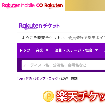
ようこそ楽天チケットへ
会員登録で楽天ポイ
トップ
音楽
演劇・ステージ・舞台
Top
»
音楽
»
Jポップ・ロック
»
EOW［東京］