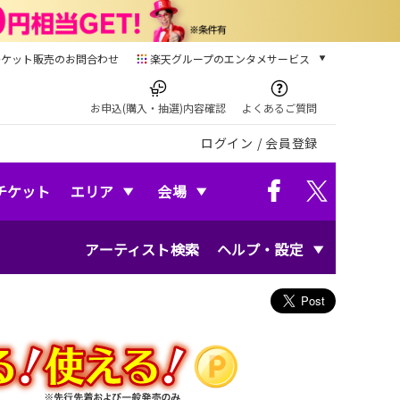
チケット販売のお問合わせ
楽天グループのエンタメサービス
チケット
楽天チケット
お申込(購入・抽選)内容確認
よくあるご質問
本/ゲーム/CD/DVD
ログイン
/
会員登録
楽天ブックス
電子書籍
楽天Kobo
チケット
エリア
会場
雑誌読み放題
楽天マガジン
アーティスト検索
ヘルプ・設定
音楽配信
楽天ミュージック
動画配信
楽天TV
動画配信ガイド
Rakuten PLAY
無料テレビ
Rチャンネル