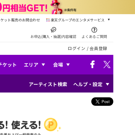
チケット販売のお問合わせ
楽天グループのエンタメサービス
チケット
楽天チケット
お申込(購入・抽選)内容確認
よくあるご質問
本/ゲーム/CD/DVD
ログイン
/
会員登録
楽天ブックス
電子書籍
楽天Kobo
チケット
エリア
会場
雑誌読み放題
楽天マガジン
アーティスト検索
ヘルプ・設定
音楽配信
楽天ミュージック
動画配信
楽天TV
動画配信ガイド
Rakuten PLAY
無料テレビ
Rチャンネル